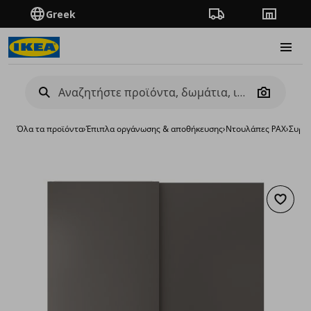
Greek
Πορεία παραγγελίας
Καταστή
Burge
Camera
Όλα τα προϊόντα
›
Έπιπλα οργάνωσης & αποθήκευσης
›
Ντουλάπες PAX
›
Συρό
Προσθή