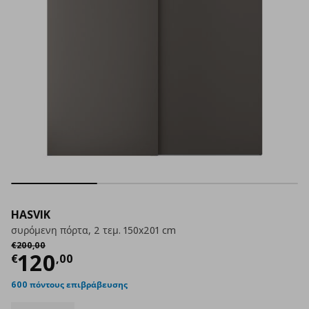
HASVIK
συρόμενη πόρτα, 2 τεμ. 150x201 cm
Αρχική τιμή
€ 200,00
€
200
,
00
Τρέχουσα τιμή
€ 120,00
120
€
,
00
600 πόντους επιβράβευσης