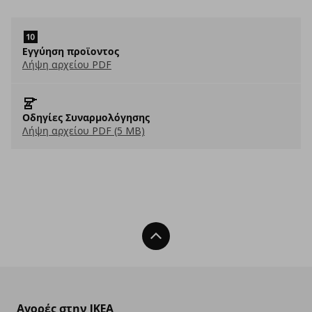
Eγγύηση προϊοντος
Λήψη αρχείου PDF
Οδηγίες Συναρμολόγησης
Λήψη αρχείου PDF (5 MB)
Back To Top
Αγορές στην IKEA