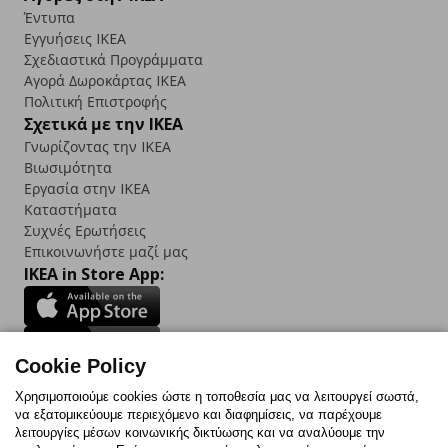
Έντυπα
Εγγυήσεις IKEA
Σχεδιαστικά Προγράμματα
Αγορά Δωρoκάρτας IKEA
Πολιτική Επιστροφής
Σχετικά με την IKEA
Γνωρίζοντας την IKEA
Βιωσιμότητα
Εργασία στην IKEA
Καταστήματα
Συχνές Ερωτήσεις
Επικοινωνήστε μαζί μας
IKEA in Store App:
Cookie Policy
Follow us:
Χρησιμοποιούμε cookies ώστε η τοποθεσία μας να λειτουργεί σωστά,
να εξατομικεύουμε περιεχόμενο και διαφημίσεις, να παρέχουμε
Facebook
Instagram
TikTok
Youtube
Pinterest
Twitter
λειτουργίες μέσων κοινωνικής δικτύωσης και να αναλύουμε την