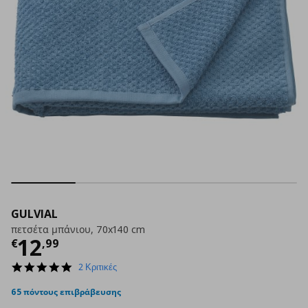
GULVIAL
πετσέτα μπάνιου, 70x140 cm
Τρέχουσα τιμή
€ 12,99
12
€
,
99
5.0
2 Κριτικές
star
rating
65 πόντους επιβράβευσης