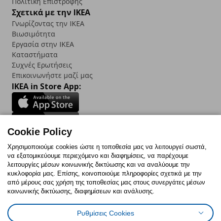
Πολιτική Επιστροφής
Σχετικά με την IKEA
Γνωρίζοντας την IKEA
Βιωσιμότητα
Εργασία στην IKEA
Καταστήματα
Συχνές Ερωτήσεις
Επικοινωνήστε μαζί μας
IKEA in Store App:
Cookie Policy
Follow us:
Χρησιμοποιούμε cookies ώστε η τοποθεσία μας να λειτουργεί σωστά,
να εξατομικεύουμε περιεχόμενο και διαφημίσεις, να παρέχουμε
Facebook
Instagram
TikTok
Youtube
Pinterest
Twitter
λειτουργίες μέσων κοινωνικής δικτύωσης και να αναλύουμε την
κυκλοφορία μας. Επίσης, κοινοποιούμε πληροφορίες σχετικά με την
από μέρους σας χρήση της τοποθεσίας μας στους συνεργάτες μέσων
κοινωνικής δικτύωσης, διαφημίσεων και ανάλυσης.
Ρυθμίσεις Cookies
Πολιτική Cookies
Δήλωση ψηφιακής προσβασιμότητας