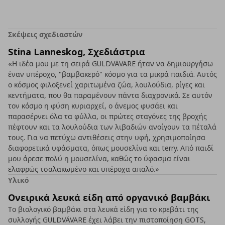
Σκέψεις σχεδιαστών
Stina Lanneskog, Σχεδιάστρια
«Η ιδέα μου με τη σειρά GULDVÄVARE ήταν να δημιουργήσω
έναν υπέροχο, "βαμβακερό" κόσμο για τα μικρά παιδιά. Αυτός
ο κόσμος φιλοξενεί χαριτωμένα ζώα, λουλούδια, ρίγες και
κεντήματα, που θα παραμένουν πάντα διαχρονικά. Σε αυτόν
τον κόσμο η φύση κυριαρχεί, ο άνεμος φυσάει και
παρασέρνει όλα τα φύλλα, οι πρώτες σταγόνες της βροχής
πέφτουν και τα λουλούδια των λιβαδιών ανοίγουν τα πέταλά
τους. Για να πετύχω αντιθέσεις στην υφή, χρησιμοποίησα
διαφορετικά υφάσματα, όπως μουσελίνα και terry. Από παιδί
μου άρεσε πολύ η μουσελίνα, καθώς το ύφασμα είναι
ελαφρώς τσαλακωμένο και υπέροχα απαλό.»
Υλικό
Ονειρικά λευκά είδη από οργανικό βαμβάκι
Το βιολογικό βαμβάκι στα λευκά είδη για το κρεβάτι της
συλλογής GULDVÄVARE έχει λάβει την πιστοποίηση GOTS,