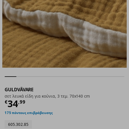
GULDVÄVARE
σετ λευκά είδη για κούνια, 3 τεμ. 70x140 cm
Τρέχουσα τιμή
€ 34,99
34
€
,
99
175 πόντους επιβράβευσης
605.302.85