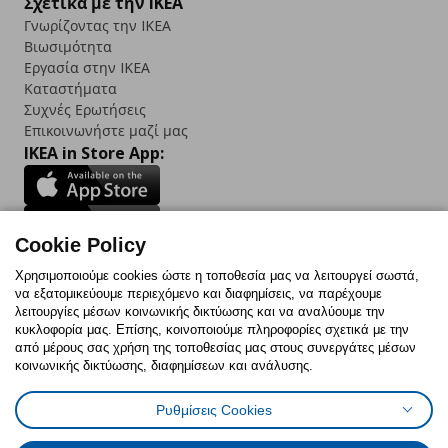
Σχετικά με την IKEA
Γνωρίζοντας την IKEA
Βιωσιμότητα
Εργασία στην IKEA
Καταστήματα
Συχνές Ερωτήσεις
Επικοινωνήστε μαζί μας
IKEA in Store App:
Cookie Policy
Follow us:
Χρησιμοποιούμε cookies ώστε η τοποθεσία μας να λειτουργεί σωστά,
να εξατομικεύουμε περιεχόμενο και διαφημίσεις, να παρέχουμε
Facebook
Instagram
TikTok
Youtube
Pinterest
Twitter
λειτουργίες μέσων κοινωνικής δικτύωσης και να αναλύουμε την
κυκλοφορία μας. Επίσης, κοινοποιούμε πληροφορίες σχετικά με την
από μέρους σας χρήση της τοποθεσίας μας στους συνεργάτες μέσων
κοινωνικής δικτύωσης, διαφημίσεων και ανάλυσης.
Ρυθμίσεις Cookies
Πολιτική Cookies
Δήλωση ψηφιακής προσβασιμότητας
Έντυπο Επιστροφής / Ακύρωσης
Ρυθμίσεις cookies
Όροι Χρήσης