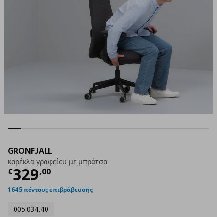
GRONFJALL
καρέκλα γραφείου με μπράτσα
Τρέχουσα τιμή
€ 329,00
329
€
,
00
1645 πόντους επιβράβευσης
005.034.40