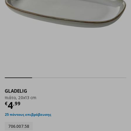
GLADELIG
πιάτο, 20x13 cm
Τρέχουσα τιμή
€ 4,99
4
€
,
99
25 πόντους επιβράβευσης
706.007.58