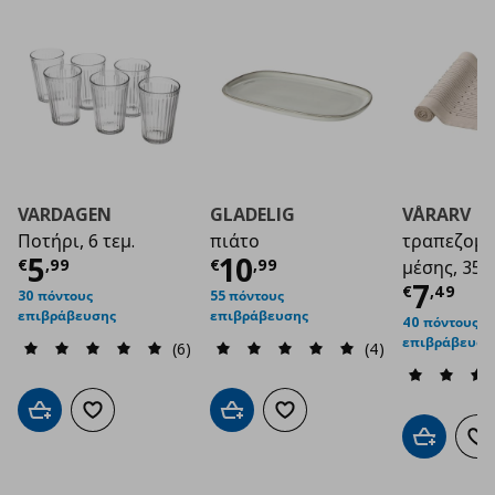
VARDAGEN
GLADELIG
VÅRARV
Ποτήρι, 6 τεμ.
πιάτο
τραπεζομ
Τρέχουσα τιμή
Τρέχουσα τιμή
€ 5,99
€ 1
5
10
€
,
99
€
,
99
μέσης, 35x
Τρέχο
7
€
,
49
30 πόντους
55 πόντους
επιβράβευσης
επιβράβευσης
40 πόντους
επιβράβευση
(6)
(4)
Προσθήκη στο καλάθι
Προσθήκη στα αγαπημένα
Προσθήκη στο καλάθι
Προσθήκη στα αγαπημένα
Προσθήκη 
Πρ