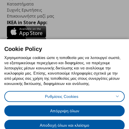
Καταστήματα
Συχνές Ερωτήσεις
Επικοινωνήστε μαζί μας
IKEA in Store App:
Cookie Policy
Follow us:
Χρησιμοποιούμε cookies ώστε η τοποθεσία μας να λειτουργεί σωστά,
να εξατομικεύουμε περιεχόμενο και διαφημίσεις, να παρέχουμε
Facebook
Instagram
TikTok
Youtube
Pinterest
Twitter
λειτουργίες μέσων κοινωνικής δικτύωσης και να αναλύουμε την
κυκλοφορία μας. Επίσης, κοινοποιούμε πληροφορίες σχετικά με την
από μέρους σας χρήση της τοποθεσίας μας στους συνεργάτες μέσων
κοινωνικής δικτύωσης, διαφημίσεων και ανάλυσης.
Ρυθμίσεις Cookies
Πολιτική Cookies
Δήλωση ψηφιακής προσβασιμότητας
Έντυπο Επιστροφής / Ακύρωσης
Ρυθμίσεις cookies
Όροι Χρήσης
Γενική Πολιτική Προσωπικών Δεδομένων
Απόρριψη όλων
Πολιτική Προσωπικών Δεδομένων για IKEA.com.cy
Αποδοχή όλων και κλείσιμο