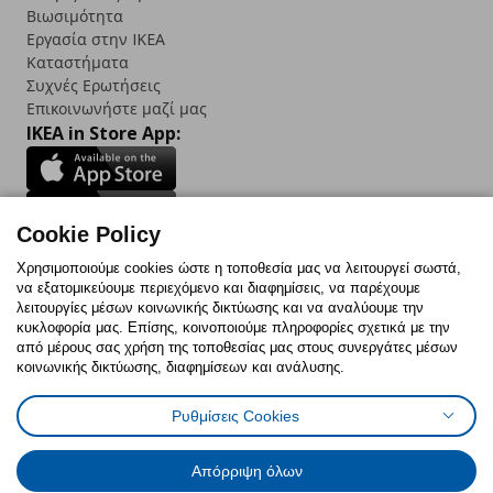
Βιωσιμότητα
Εργασία στην IKEA
Καταστήματα
Συχνές Ερωτήσεις
Επικοινωνήστε μαζί μας
IKEA in Store App:
Cookie Policy
Follow us:
Χρησιμοποιούμε cookies ώστε η τοποθεσία μας να λειτουργεί σωστά,
να εξατομικεύουμε περιεχόμενο και διαφημίσεις, να παρέχουμε
Facebook
Instagram
TikTok
Youtube
Pinterest
Twitter
λειτουργίες μέσων κοινωνικής δικτύωσης και να αναλύουμε την
κυκλοφορία μας. Επίσης, κοινοποιούμε πληροφορίες σχετικά με την
από μέρους σας χρήση της τοποθεσίας μας στους συνεργάτες μέσων
κοινωνικής δικτύωσης, διαφημίσεων και ανάλυσης.
Ρυθμίσεις Cookies
Πολιτική Cookies
Δήλωση ψηφιακής προσβασιμότητας
Έντυπο Επιστροφής / Ακύρωσης
Ρυθμίσεις cookies
Όροι Χρήσης
Γενική Πολιτική Προσωπικών Δεδομένων
Απόρριψη όλων
Πολιτική Προσωπικών Δεδομένων για IKEA.com.cy