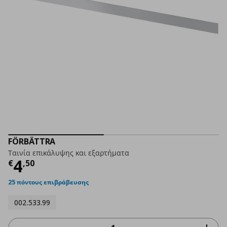
FÖRBÄTTRA
Ταινία επικάλυψης και εξαρτήματα
Τρέχουσα τιμή
€ 4,50
4
€
,
50
25 πόντους επιβράβευσης
002.533.99