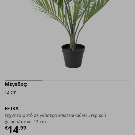
Μέγεθος:
12 cm
FEJKA
τεχνητό φυτό σε γλάστρα εσωτερικού/εξωτερικού
χώρου/αρέκα, 12 cm
Τρέχουσα τιμή
€ 14,99
14
€
,
99