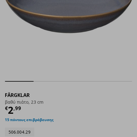
FÄRGKLAR
βαθύ πιάτο, 23 cm
Τρέχουσα τιμή
€ 2,99
2
€
,
99
15 πόντους επιβράβευσης
506.004.29