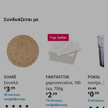
Συνδυάζεται με
Top Seller
SOARÉ
FANTASTISK
POKAL
Σουπλά
χαρτοπετσέτα, 100
ποτήρι, 35 
Τρέχουσα τιμή
€ 3,99
3
Αρχική τιμή
€
€
,
99
τεμ. 750g.
€
1
,
49
Τρέχο
0
Τρέχουσα τιμή
€ 2
2
€
,
99
€
,
99
20 πόντους
επιβράβευσης
15 πόντους
5 πόντους επ
επιβράβευσης