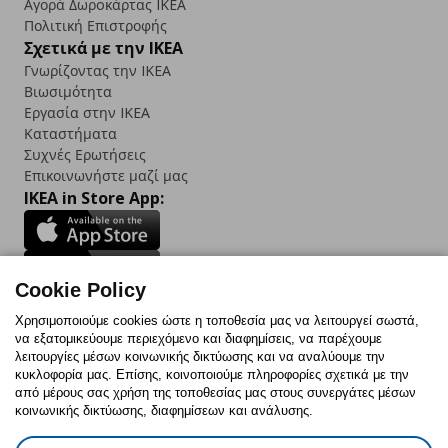
Αγορά Δωρoκάρτας IKEA
Πολιτική Επιστροφής
Σχετικά με την IKEA
Γνωρίζοντας την IKEA
Βιωσιμότητα
Εργασία στην IKEA
Καταστήματα
Συχνές Ερωτήσεις
Επικοινωνήστε μαζί μας
IKEA in Store App:
Cookie Policy
Follow us:
Χρησιμοποιούμε cookies ώστε η τοποθεσία μας να λειτουργεί σωστά,
να εξατομικεύουμε περιεχόμενο και διαφημίσεις, να παρέχουμε
Facebook
Instagram
TikTok
Youtube
Pinterest
Twitter
λειτουργίες μέσων κοινωνικής δικτύωσης και να αναλύουμε την
κυκλοφορία μας. Επίσης, κοινοποιούμε πληροφορίες σχετικά με την
από μέρους σας χρήση της τοποθεσίας μας στους συνεργάτες μέσων
κοινωνικής δικτύωσης, διαφημίσεων και ανάλυσης.