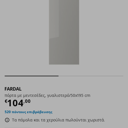
FARDAL
πόρτα με μεντεσέδες, γυαλιστερό/50x195 cm
Τρέχουσα τιμή
€ 104,00
104
€
,
00
520 πόντους επιβράβευσης
Τα πόμολα και τα χερούλια πωλούνται χωριστά.