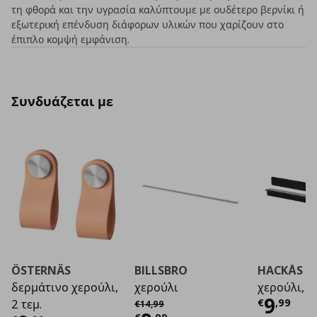
τη φθορά και την υγρασία καλύπτουμε με ουδέτερο βερνίκι ή
εξωτερική επένδυση διάφορων υλικών που χαρίζουν στο
έπιπλο κομψή εμφάνιση.
Συνδυάζεται με
ÖSTERNÄS
BILLSBRO
HACKÅS
δερμάτινο χερούλι,
χερούλι
χερούλι, 2 
Τρέχο
9
Αρχική τιμή
€ 14,99
€
,
99
2 τεμ.
€
14
,
99