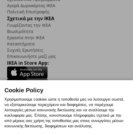
Αγορά Δωρoκάρτας IKEA
Πολιτική Επιστροφής
Σχετικά με την IKEA
Γνωρίζοντας την IKEA
Βιωσιμότητα
Εργασία στην IKEA
Καταστήματα
Συχνές Ερωτήσεις
Επικοινωνήστε μαζί μας
IKEA in Store App:
Cookie Policy
Follow us:
Χρησιμοποιούμε cookies ώστε η τοποθεσία μας να λειτουργεί σωστά,
να εξατομικεύουμε περιεχόμενο και διαφημίσεις, να παρέχουμε
Facebook
Instagram
TikTok
Youtube
Pinterest
Twitter
λειτουργίες μέσων κοινωνικής δικτύωσης και να αναλύουμε την
κυκλοφορία μας. Επίσης, κοινοποιούμε πληροφορίες σχετικά με την
από μέρους σας χρήση της τοποθεσίας μας στους συνεργάτες μέσων
κοινωνικής δικτύωσης, διαφημίσεων και ανάλυσης.