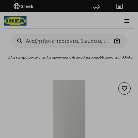
Greek
Πορεία παραγγελίας
Καταστή
Burge
Camera
Όλα τα προϊόντα
›
Έπιπλα οργάνωσης & αποθήκευσης
›
Ντουλάπες PAX
›
Ανοι
Προσθή