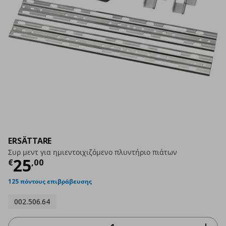
ERSÄTTARE
Συρ μεντ για ημιεντοιχιζόμενο πλυντήριο πιάτων
Τρέχουσα τιμή
€ 25,00
25
€
,
00
125 πόντους επιβράβευσης
002.506.64