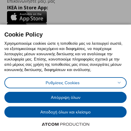
Επικοινωνήστε μαζί μας
IKEA in Store App:
Cookie Policy
Follow us:
Χρησιμοποιούμε cookies ώστε η τοποθεσία μας να λειτουργεί σωστά,
να εξατομικεύουμε περιεχόμενο και διαφημίσεις, να παρέχουμε
Facebook
Instagram
TikTok
Youtube
Pinterest
Twitter
λειτουργίες μέσων κοινωνικής δικτύωσης και να αναλύουμε την
κυκλοφορία μας. Επίσης, κοινοποιούμε πληροφορίες σχετικά με την
από μέρους σας χρήση της τοποθεσίας μας στους συνεργάτες μέσων
κοινωνικής δικτύωσης, διαφημίσεων και ανάλυσης.
Ρυθμίσεις Cookies
Πολιτική Cookies
Δήλωση ψηφιακής προσβασιμότητας
Έντυπο Επιστροφής / Ακύρωσης
Ρυθμίσεις cookies
Όροι Χρήσης
Γενική Πολιτική Προσωπικών Δεδομένων
Απόρριψη όλων
Πολιτική Προσωπικών Δεδομένων για IKEA.com.cy
Αποδοχή όλων και κλείσιμο
© Inter-IKEA Systems B.V. 1999 - 2025