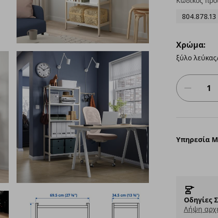
Κωδικός προ
804.878.13
Χρώμα:
ξύλο λεύκας
Υπηρεσία 
Οδηγίες 
Λήψη αρχε