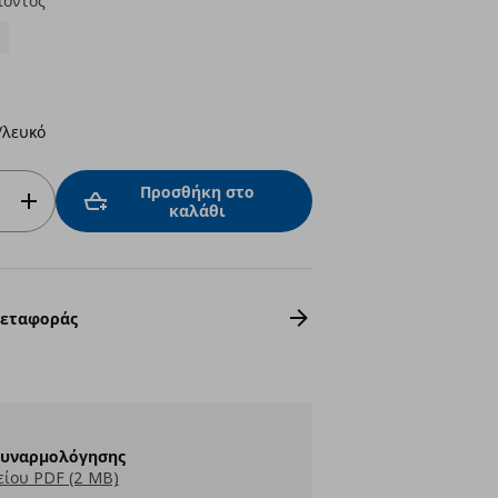
ϊόντος
/λευκό
Προσθήκη στο
καλάθι
Μεταφοράς
Συναρμολόγησης
ίου PDF (2 MB)