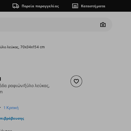
Πορεία παραγγελίας
Καταστήματα
Camera
ξύλο λεύκας, 70x34x154 cm
N
Προσθήκη στα αγαπημένα
άδα ραφιών/ξύλο λεύκας,
cm
ουσα τιμή
€ 99,00
5.0
1 Κριτική
star
rating
επιβράβευσης