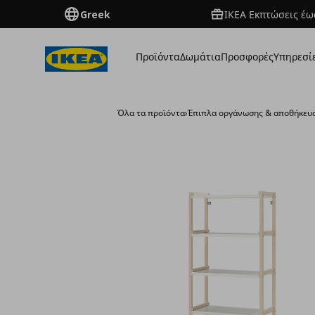
Greek
ΙΚΕΑ Εκπτώσεις έως
Προϊόντα
Δωμάτια
Προσφορές
Υπηρεσί
Όλα τα προϊόντα
›
Έπιπλα οργάνωσης & αποθήκευ