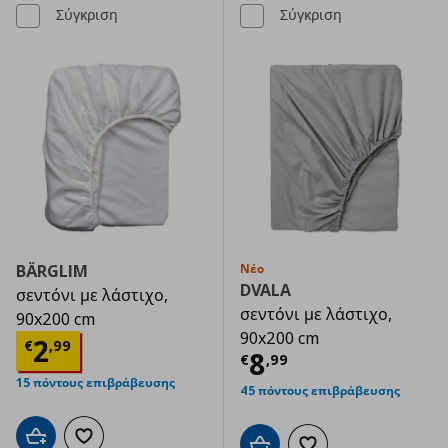
Σύγκριση
Σύγκριση
BÄRGLIM
Νέο
DVALA
σεντόνι με λάστιχο,
σεντόνι με λάστιχο,
90x200 cm
90x200 cm
Τρέχουσα τιμή
€ 2,99
2
€
,
99
Τρέχουσα τιμ
8
€
,
99
15 πόντους επιβράβευσης
45 πόντους επιβράβευσης
Προσθήκη στο καλάθι
Προσθήκη στα αγαπημένα