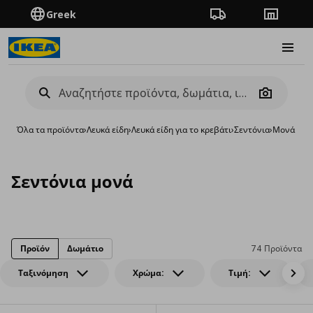
Greek
Πορεία παραγγελίας
Καταστή
Burge
Camera
Όλα τα προϊόντα
›
Λευκά είδη
›
Λευκά είδη για το κρεβάτι
›
Σεντόνια
›
Μονά
Σεντόνια μονά
Προϊόν
Δωμάτιο
74 Προϊόντα
Ταξινόμηση
Χρώμα:
Τιμή: