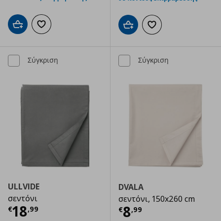
Προσθήκη στο καλάθι
Προσθήκη στα αγαπημένα
Προσθήκη στο καλάθι
Προσθήκη στα αγαπημ
Σύγκριση
Σύγκριση
ULLVIDE
DVALA
σεντόνι
σεντόνι, 150x260 cm
Τρέχουσα τιμή
€ 18,99
18
Τρέχουσα τιμ
8
€
,
99
€
,
99