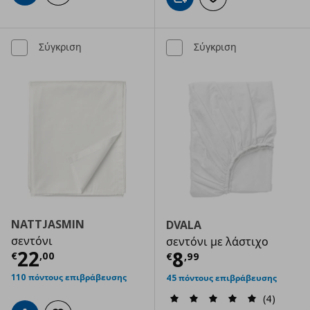
Προσθήκη στο καλάθι
Προσθήκη στα αγαπημ
Σύγκριση
Σύγκριση
NATTJASMIN
DVALA
σεντόνι
σεντόνι με λάστιχο
Τρέχουσα τιμή
€ 22,00
22
Τρέχουσα τιμ
8
€
,
00
€
,
99
110 πόντους επιβράβευσης
45 πόντους επιβράβευσης
(4)