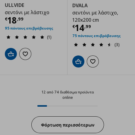
ULLVIDE
DVALA
σεντόνι με λάστιχο
σεντόνι με λάστιχο,
Τρέχουσα τιμή
€ 18,99
18
€
,
99
120x200 cm
Τρέχουσα τιμ
14
€
,
99
95 πόντους επιβράβευσης
75 πόντους επιβράβευσης
(1)
(3)
Προσθήκη στο καλάθι
Προσθήκη στα αγαπημένα
Προσθήκη στο καλάθι
Προσθήκη στα αγαπημ
12 από 74 διαθέσιμα προϊόντα
online
12 από 74 διαθέσιμα προϊόντα on
Progress:
Φόρτωση περισσότερων