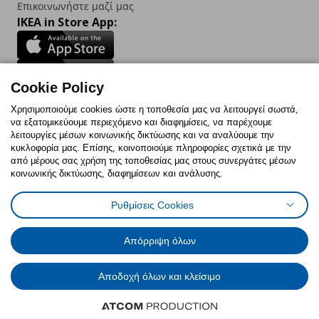
Επικοινωνήστε μαζί μας
IKEA in Store App:
Cookie Policy
Follow us:
Χρησιμοποιούμε cookies ώστε η τοποθεσία μας να λειτουργεί σωστά,
να εξατομικεύουμε περιεχόμενο και διαφημίσεις, να παρέχουμε
Facebook
Instagram
TikTok
Youtube
Pinterest
Twitter
λειτουργίες μέσων κοινωνικής δικτύωσης και να αναλύουμε την
κυκλοφορία μας. Επίσης, κοινοποιούμε πληροφορίες σχετικά με την
από μέρους σας χρήση της τοποθεσίας μας στους συνεργάτες μέσων
κοινωνικής δικτύωσης, διαφημίσεων και ανάλυσης.
Ρυθμίσεις Cookies
Πολιτική Cookies
Δήλωση ψηφιακής προσβασιμότητας
Έντυπο Επιστροφής / Ακύρωσης
Ρυθμίσεις cookies
Όροι Χρήσης
Γενική Πολιτική Προσωπικών Δεδομένων
Απόρριψη όλων
Πολιτική Προσωπικών Δεδομένων για IKEA.com.cy
Αποδοχή όλων και κλείσιμο
© Inter-IKEA Systems B.V. 1999 - 2025