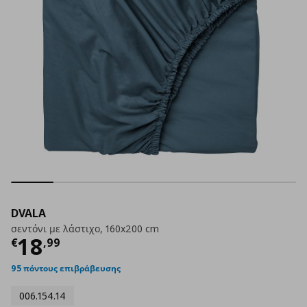
DVALA
σεντόνι με λάστιχο, 160x200 cm
Τρέχουσα τιμή
€ 18,99
18
€
,
99
95 πόντους επιβράβευσης
006.154.14