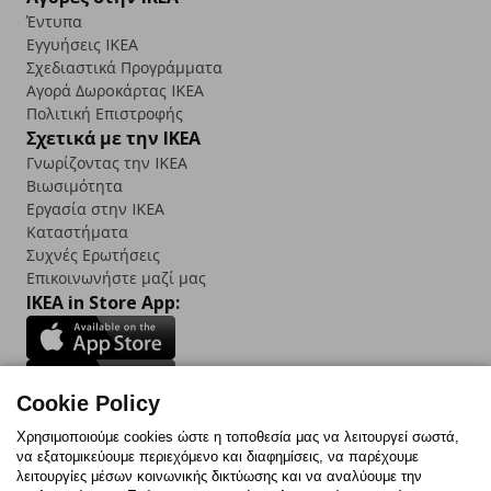
Έντυπα
Εγγυήσεις IKEA
Σχεδιαστικά Προγράμματα
Αγορά Δωρoκάρτας IKEA
Πολιτική Επιστροφής
Σχετικά με την IKEA
Γνωρίζοντας την IKEA
Βιωσιμότητα
Εργασία στην IKEA
Καταστήματα
Συχνές Ερωτήσεις
Επικοινωνήστε μαζί μας
IKEA in Store App:
Cookie Policy
Follow us:
Χρησιμοποιούμε cookies ώστε η τοποθεσία μας να λειτουργεί σωστά,
να εξατομικεύουμε περιεχόμενο και διαφημίσεις, να παρέχουμε
Facebook
Instagram
TikTok
Youtube
Pinterest
Twitter
λειτουργίες μέσων κοινωνικής δικτύωσης και να αναλύουμε την