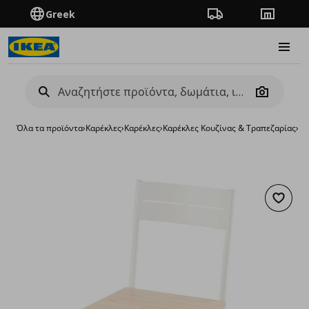
Greek
Πορεία παραγγελίας
Καταστή
Burge
Camera
Όλα τα προϊόντα
›
Καρέκλες
›
Καρέκλες
›
Καρέκλες Κουζίνας & Τραπεζαρίας
›
κα
Προσθή