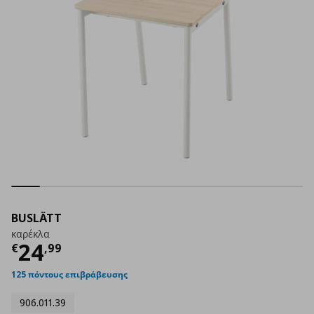
BUSLÄTT
καρέκλα
Τρέχουσα τιμή
€ 24,99
24
€
,
99
125 πόντους επιβράβευσης
906.011.39