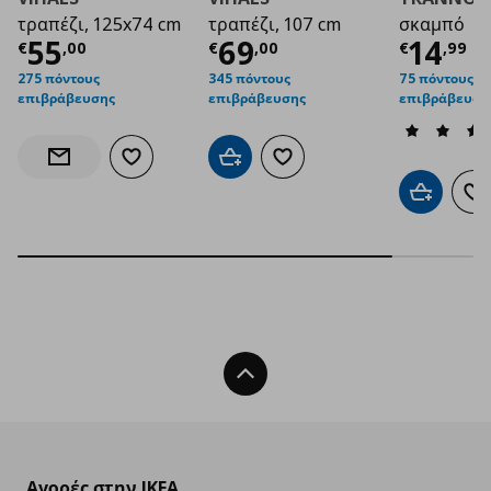
τραπέζι, 125x74 cm
τραπέζι, 107 cm
σκαμπό
Τρέχουσα τιμή
Τρέχουσα τιμή
€ 55,00
Τρέχο
€ 6
55
69
14
€
,
00
€
,
00
€
,
99
275 πόντους
345 πόντους
75 πόντους
επιβράβευσης
επιβράβευσης
επιβράβευση
Προσθήκη στα αγαπημένα
Προσθήκη στο καλάθι
Προσθήκη στα αγαπημένα
Ενημέρωση διαθεσιμότητας
Προσθήκη 
Πρ
Back To Top
Αγορές στην IKEA