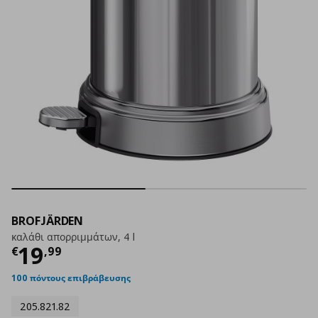
BROFJÄRDEN
καλάθι απορριμμάτων, 4 l
Τρέχουσα τιμή
€ 19,99
19
€
,
99
100 πόντους επιβράβευσης
205.821.82