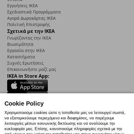
Εγγυήσεις IKEA
Σχεδιαστικά Προγράμματα
Αγορά Δωρoκάρτας IKEA
Πολιτική Επιστροφής
Σχετικά με την IKEA
Γνωρίζοντας την IKEA
Βιωσιμότητα
Εργασία στην IKEA
Καταστήματα
Συχνές Ερωτήσεις
Επικοινωνήστε μαζί μας
IKEA in Store App:
Cookie Policy
Follow us:
Χρησιμοποιούμε cookies ώστε η τοποθεσία μας να λειτουργεί σωστά,
να εξατομικεύουμε περιεχόμενο και διαφημίσεις, να παρέχουμε
Facebook
Instagram
TikTok
Youtube
Pinterest
Twitter
λειτουργίες μέσων κοινωνικής δικτύωσης και να αναλύουμε την
κυκλοφορία μας. Επίσης, κοινοποιούμε πληροφορίες σχετικά με την