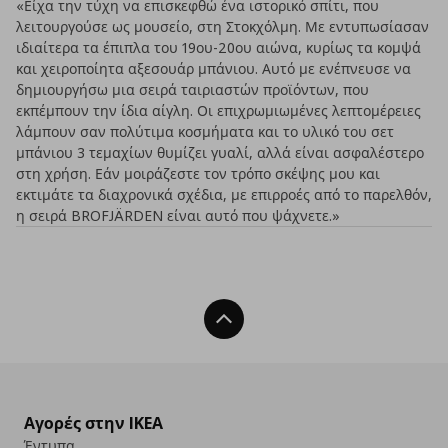
«Είχα την τύχη να επισκεφθώ ένα ιστορικό σπίτι, που
λειτουργούσε ως μουσείο, στη Στοκχόλμη. Με εντυπωσίασαν
ιδιαίτερα τα έπιπλα του 19ου-20ου αιώνα, κυρίως τα κομψά
και χειροποίητα αξεσουάρ μπάνιου. Αυτό με ενέπνευσε να
δημιουργήσω μια σειρά ταιριαστών προϊόντων, που
εκπέμπουν την ίδια αίγλη. Οι επιχρωμιωμένες λεπτομέρειες
λάμπουν σαν πολύτιμα κοσμήματα και το υλικό του σετ
μπάνιου 3 τεμαχίων θυμίζει γυαλί, αλλά είναι ασφαλέστερο
στη χρήση. Εάν μοιράζεστε τον τρόπο σκέψης μου και
εκτιμάτε τα διαχρονικά σχέδια, με επιρροές από το παρελθόν,
η σειρά BROFJÄRDEN είναι αυτό που ψάχνετε.»
Back To Top
Αγορές στην IKEA
Έντυπα