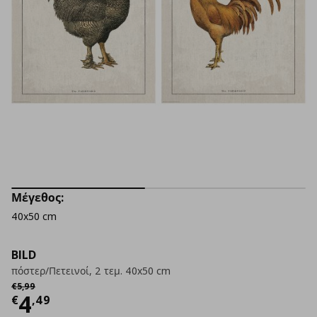
Μέγεθος:
40x50 cm
BILD
πόστερ/Πετεινοί, 2 τεμ. 40x50 cm
Αρχική τιμή
€ 5,99
€
5
,
99
Τρέχουσα τιμή
€ 4,49
4
€
,
49