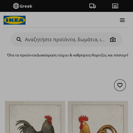
Greek
Πορεία παραγγελίας
Καταστή
Burge
Camera
Όλα τα προϊόντα
›
Διακόσμηση τοίχου & καθρέφτες
›
Κορνίζες και πόστερ
›
Πό
Προσθή