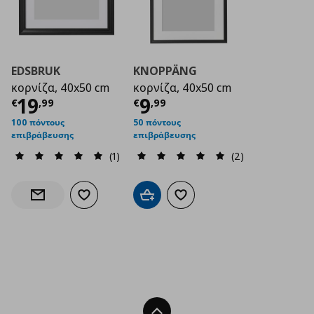
EDSBRUK
KNOPPÄNG
κορνίζα, 40x50 cm
κορνίζα, 40x50 cm
Τρέχουσα τιμή
Τρέχουσα τιμή
€ 19,99
€ 9
19
9
€
,
99
€
,
99
100 πόντους
50 πόντους
επιβράβευσης
επιβράβευσης
(1)
(2)
Προσθήκη στα αγαπημένα
Προσθήκη στο καλάθι
Προσθήκη στα αγαπημένα
Ενημέρωση διαθεσιμότητας
Back To Top