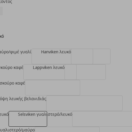
ϊόντος
κό
μαύρο/φιμέ γυαλί
Hanviken λευκό
σκούρο καφέ
Lappviken λευκό
 σκούρο καφέ
 όψη λευκής βελανιδιάς
λευκό
Selsviken γυαλιστερό/λευκό
 γυαλιστερό/μαύρο