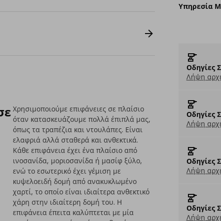
Υπηρεσία 
Οδηγίες 
Λήψη αρχε
σε
Χρησιμοποιούμε επιφάνειες σε πλαίσιο
Οδηγίες 
όταν κατασκευάζουμε πολλά έπιπλά μας,
Λήψη αρχε
όπως τα τραπέζια και ντουλάπες. Είναι
ελαφριά αλλά σταθερά και ανθεκτικά.
Κάθε επιφάνεια έχει ένα πλαίσιο από
ινοσανίδα, μοριοσανίδα ή μασίφ ξύλο,
Οδηγίες 
Λήψη αρχε
ενώ το εσωτερικό έχει γέμιση με
κυψελοειδή δομή από ανακυκλωμένο
χαρτί, το οποίο είναι ιδιαίτερα ανθεκτικό
χάρη στην ιδιαίτερη δομή του. Η
Οδηγίες 
επιφάνεια έπειτα καλύπτεται με μία
Λήψη αρχε