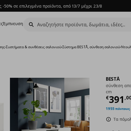
 -50% σε επιλεγμένα προϊόντα, από 13/7 μέχρι 23/8
ες
Έμπνευση
σης
›
Συστήματα & συνθέσεις σαλονιού
›
Σύστημα BESTÅ, σύνθεση σαλονιού
›
Ντουλ
BESTÅ
σύνθεση απο
cm
Τρέχ
391
€
,
0
1955 πόντους
Τα πόμολ