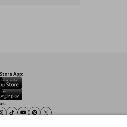
 Store App:
us:
ook
Instagram
TikTok
Youtube
Pinterest
Twitter