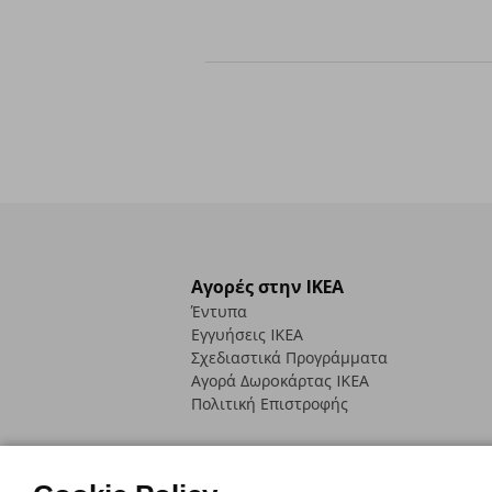
Αγορές στην IKEA
Έντυπα
Εγγυήσεις IKEA
Σχεδιαστικά Προγράμματα
Αγορά Δωρoκάρτας IKEA
Πολιτική Επιστροφής