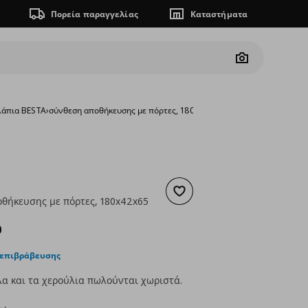
Πορεία παραγγελίας
Καταστήματα
Camera
άπια BESTA
›
σύνθεση αποθήκευσης με πόρτες, 180x42x65 cm
Προσθήκη στα αγαπημένα
θήκευσης με πόρτες, 180x42x65
ουσα τιμή
€ 391,00
0
 επιβράβευσης
α και τα χερούλια πωλούνται χωριστά.