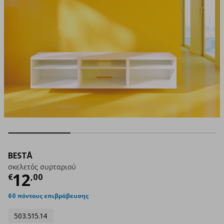
BESTÅ
σκελετός συρταριού
Τρέχουσα τιμή
€ 12,00
12
€
,
00
60 πόντους επιβράβευσης
503.515.14