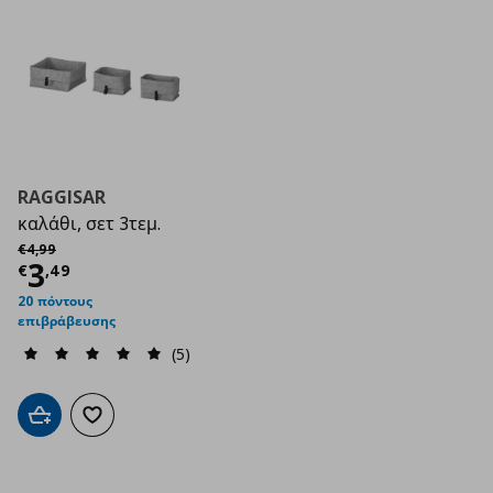
RAGGISAR
καλάθι, σετ 3τεμ.
Αρχική τιμή
€ 4,99
€
4
,
99
Τρέχουσα τιμή
€ 3,49
3
€
,
49
20 πόντους
επιβράβευσης
(5)
Προσθήκη στο καλάθι
Προσθήκη στα αγαπημένα