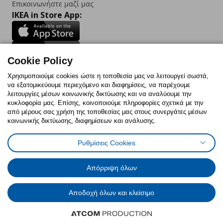
Επικοινωνήστε μαζί μας
IKEA in Store App:
Cookie Policy
Follow us:
Χρησιμοποιούμε cookies ώστε η τοποθεσία μας να λειτουργεί σωστά,
να εξατομικεύουμε περιεχόμενο και διαφημίσεις, να παρέχουμε
Facebook
Instagram
TikTok
Youtube
Pinterest
Twitter
λειτουργίες μέσων κοινωνικής δικτύωσης και να αναλύουμε την
κυκλοφορία μας. Επίσης, κοινοποιούμε πληροφορίες σχετικά με την
από μέρους σας χρήση της τοποθεσίας μας στους συνεργάτες μέσων
κοινωνικής δικτύωσης, διαφημίσεων και ανάλυσης.
Ρυθμίσεις Cookies
Πολιτική Cookies
Δήλωση ψηφιακής προσβασιμότητας
Έντυπο Επιστροφής / Ακύρωσης
Ρυθμίσεις cookies
Όροι Χρήσης
Γενική Πολιτική Προσωπικών Δεδομένων
Απόρριψη όλων
Πολιτική Προσωπικών Δεδομένων για IKEA.com.cy
Αποδοχή όλων και κλείσιμο
© Inter-IKEA Systems B.V. 1999 - 2025