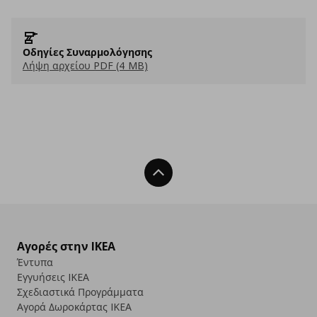
Οδηγίες Συναρμολόγησης
Λήψη αρχείου PDF (4 MB)
Back To Top
Αγορές στην IKEA
Έντυπα
Εγγυήσεις IKEA
Σχεδιαστικά Προγράμματα
Αγορά Δωρoκάρτας IKEA