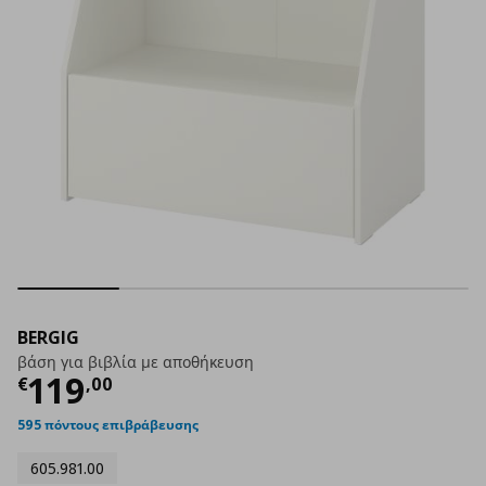
BERGIG
βάση για βιβλία με αποθήκευση
Τρέχουσα τιμή
€ 119,00
119
€
,
00
595 πόντους επιβράβευσης
605.981.00