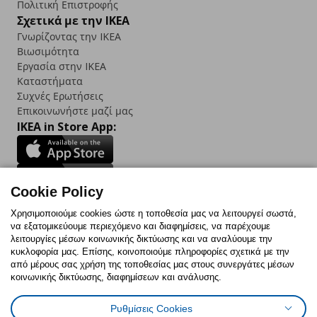
Πολιτική Επιστροφής
Σχετικά με την IKEA
Γνωρίζοντας την IKEA
Βιωσιμότητα
Εργασία στην IKEA
Καταστήματα
Συχνές Ερωτήσεις
Επικοινωνήστε μαζί μας
IKEA in Store App:
Cookie Policy
Follow us:
Χρησιμοποιούμε cookies ώστε η τοποθεσία μας να λειτουργεί σωστά,
να εξατομικεύουμε περιεχόμενο και διαφημίσεις, να παρέχουμε
Facebook
Instagram
TikTok
Youtube
Pinterest
Twitter
λειτουργίες μέσων κοινωνικής δικτύωσης και να αναλύουμε την
κυκλοφορία μας. Επίσης, κοινοποιούμε πληροφορίες σχετικά με την
από μέρους σας χρήση της τοποθεσίας μας στους συνεργάτες μέσων
κοινωνικής δικτύωσης, διαφημίσεων και ανάλυσης.
Ρυθμίσεις Cookies
Πολιτική Cookies
Δήλωση ψηφιακής προσβασιμότητας