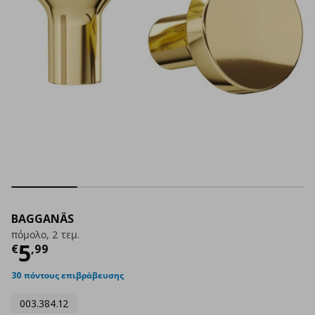
BAGGANÄS
πόμολο, 2 τεμ.
Τρέχουσα τιμή
€ 5,99
5
€
,
99
30 πόντους επιβράβευσης
003.384.12