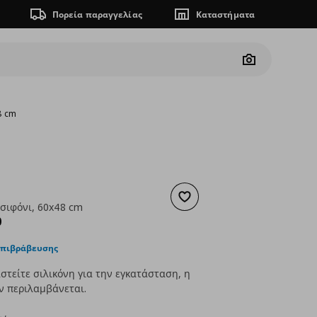
Πορεία παραγγελίας
Καταστήματα
Camera
8 cm
Προσθήκη στα αγαπημένα
 σιφόνι, 60x48 cm
ουσα τιμή
€ 142,00
0
επιβράβευσης
στείτε σιλικόνη για την εγκατάσταση, η
ν περιλαμβάνεται.