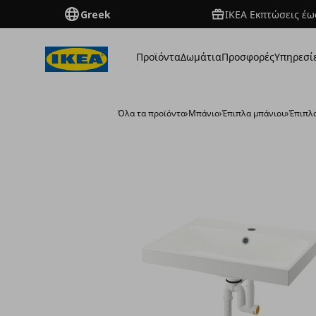
Greek
ΙΚΕΑ Εκπτώσεις έως
Προϊόντα
Δωμάτια
Προσφορές
Υπηρεσί
Όλα τα προϊόντα
›
Μπάνιο
›
Έπιπλα μπάνιου
›
Έπιπλ