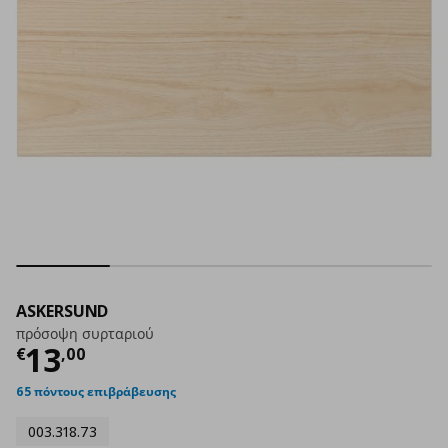
ASKERSUND
πρόσοψη συρταριού
Τρέχουσα τιμή
€ 13,00
13
€
,
00
65 πόντους επιβράβευσης
003.318.73