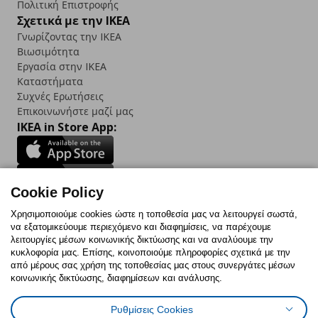
Πολιτική Επιστροφής
Σχετικά με την IKEA
Γνωρίζοντας την IKEA
Βιωσιμότητα
Εργασία στην IKEA
Καταστήματα
Συχνές Ερωτήσεις
Επικοινωνήστε μαζί μας
IKEA in Store App:
Cookie Policy
Follow us:
Χρησιμοποιούμε cookies ώστε η τοποθεσία μας να λειτουργεί σωστά,
να εξατομικεύουμε περιεχόμενο και διαφημίσεις, να παρέχουμε
Facebook
Instagram
TikTok
Youtube
Pinterest
Twitter
λειτουργίες μέσων κοινωνικής δικτύωσης και να αναλύουμε την
κυκλοφορία μας. Επίσης, κοινοποιούμε πληροφορίες σχετικά με την
από μέρους σας χρήση της τοποθεσίας μας στους συνεργάτες μέσων
κοινωνικής δικτύωσης, διαφημίσεων και ανάλυσης.
Ρυθμίσεις Cookies
Πολιτική Cookies
Δήλωση ψηφιακής προσβασιμότητας