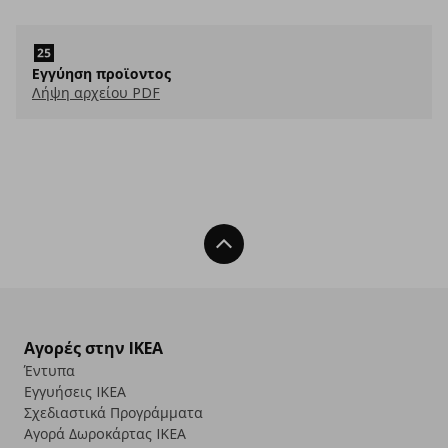
Eγγύηση προϊοντος
Λήψη αρχείου PDF
Back To Top
Αγορές στην IKEA
Έντυπα
Εγγυήσεις IKEA
Σχεδιαστικά Προγράμματα
Αγορά Δωρoκάρτας IKEA