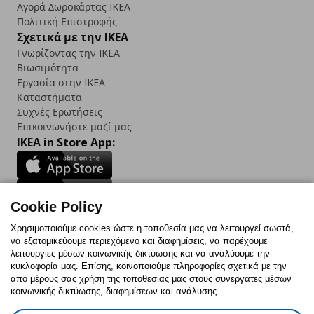
Αγορά Δωρoκάρτας IKEA
Πολιτική Επιστροφής
Σχετικά με την IKEA
Γνωρίζοντας την IKEA
Βιωσιμότητα
Εργασία στην IKEA
Καταστήματα
Συχνές Ερωτήσεις
Επικοινωνήστε μαζί μας
IKEA in Store App:
Cookie Policy
Follow us:
Χρησιμοποιούμε cookies ώστε η τοποθεσία μας να λειτουργεί σωστά,
να εξατομικεύουμε περιεχόμενο και διαφημίσεις, να παρέχουμε
Facebook
Instagram
TikTok
Youtube
Pinterest
Twitter
λειτουργίες μέσων κοινωνικής δικτύωσης και να αναλύουμε την
κυκλοφορία μας. Επίσης, κοινοποιούμε πληροφορίες σχετικά με την
από μέρους σας χρήση της τοποθεσίας μας στους συνεργάτες μέσων
κοινωνικής δικτύωσης, διαφημίσεων και ανάλυσης.