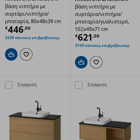
βάση νιπτήρα με
βάση νιπτήρα με
συρτάρι/νιπτήρα/
συρτάρια/νιπτήρα/
μπαταρία, 80x48x39 cm
μπαταρία/γυαλιστερό,
Τρέχουσα τιμή
€ 446,00
446
€
,
00
102x49x71 cm
Τρέχουσα τιμ
621
€
,
00
2230 πόντους επιβράβευσης
3105 πόντους επιβράβευσης
Προσθήκη στο καλάθι
Προσθήκη στα αγαπημένα
Προσθήκη στο καλάθι
Προσθήκη στα αγαπημ
Σύγκριση
Σύγκριση