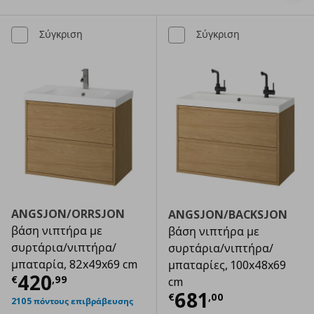
Σύγκριση
Σύγκριση
ANGSJON/ORRSJON
ANGSJON/BACKSJON
βάση νιπτήρα με
βάση νιπτήρα με
συρτάρια/νιπτήρα/
συρτάρια/νιπτήρα/
μπαταρία, 82x49x69 cm
μπαταρίες, 100x48x69
Τρέχουσα τιμή
€ 420,99
420
€
,
99
cm
Τρέχουσα τιμ
681
€
,
00
2105 πόντους επιβράβευσης