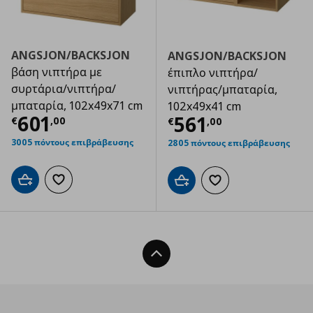
ANGSJON/BACKSJON
ANGSJON/BACKSJON
βάση νιπτήρα με
έπιπλο νιπτήρα/
συρτάρια/νιπτήρα/
νιπτήρας/μπαταρία,
μπαταρία, 102x49x71 cm
102x49x41 cm
Τρέχουσα τιμή
€ 601,00
601
Τρέχουσα τιμ
561
€
,
00
€
,
00
3005 πόντους επιβράβευσης
2805 πόντους επιβράβευσης
Προσθήκη στο καλάθι
Προσθήκη στα αγαπημένα
Προσθήκη στο καλάθι
Προσθήκη στα αγαπημ
Back To Top