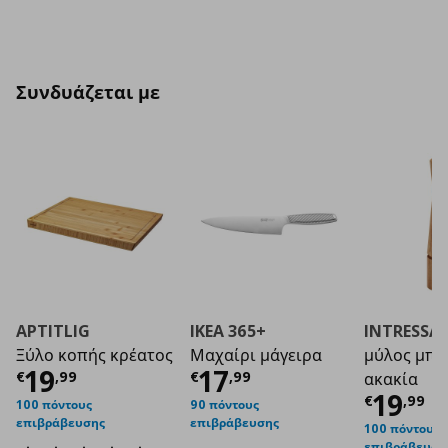
Συνδυάζεται με
APTITLIG
IKEA 365+
INTRESSA
Ξύλο κοπής κρέατος
Μαχαίρι μάγειρα
μύλος μπα
Τρέχουσα τιμή
Τρέχουσα τιμή
€ 19,99
€ 1
19
17
€
,
99
€
,
99
ακακία
Τρέχο
19
€
,
99
100 πόντους
90 πόντους
επιβράβευσης
επιβράβευσης
100 πόντους
επιβράβευση