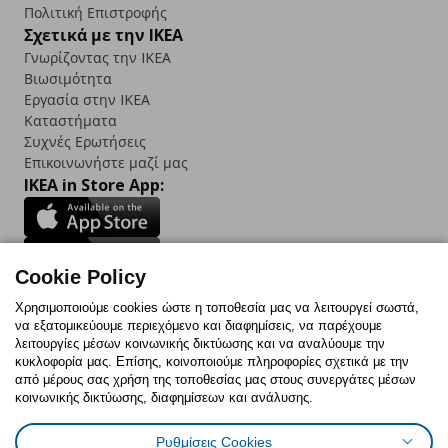
Πολιτική Επιστροφής
Σχετικά με την IKEA
Γνωρίζοντας την IKEA
Βιωσιμότητα
Εργασία στην IKEA
Καταστήματα
Συχνές Ερωτήσεις
Επικοινωνήστε μαζί μας
IKEA in Store App:
Cookie Policy
Follow us:
Χρησιμοποιούμε cookies ώστε η τοποθεσία μας να λειτουργεί σωστά,
να εξατομικεύουμε περιεχόμενο και διαφημίσεις, να παρέχουμε
Facebook
Instagram
TikTok
Youtube
Pinterest
Twitter
λειτουργίες μέσων κοινωνικής δικτύωσης και να αναλύουμε την
κυκλοφορία μας. Επίσης, κοινοποιούμε πληροφορίες σχετικά με την
από μέρους σας χρήση της τοποθεσίας μας στους συνεργάτες μέσων
κοινωνικής δικτύωσης, διαφημίσεων και ανάλυσης.
Ρυθμίσεις Cookies
Πολιτική Cookies
Δήλωση ψηφιακής προσβασιμότητας