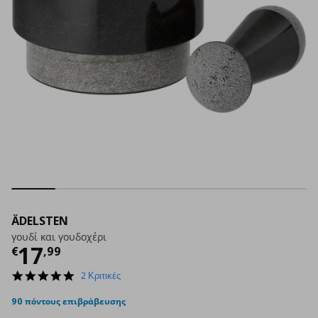
ÄDELSTEN
γουδί και γουδοχέρι
Τρέχουσα τιμή
€ 17,99
17
€
,
99
5.0
2 Κριτικές
star
rating
90 πόντους επιβράβευσης