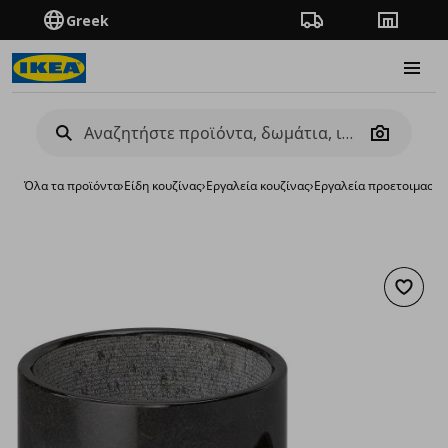
Greek
Πορεία παραγγελίας
Καταστή
Burge
Camera
Όλα τα προϊόντα
›
Είδη κουζίνας
›
Εργαλεία κουζίνας
›
Εργαλεία προετοιμασία
Προσθή