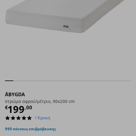
ÅBYGDA
στρώμα αφρού/μέτριο, 90x200 cm
Τρέχουσα τιμή
€ 199,00
199
€
,
00
5.0
1 Κριτική
star
rating
995 πόντους επιβράβευσης