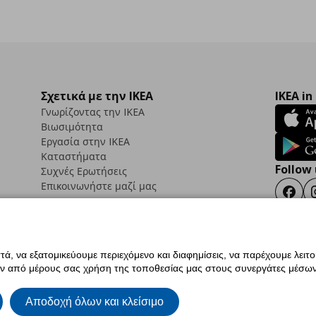
Σχετικά με την IKEA
IKEA in
Γνωρίζοντας την IKEA
Βιωσιμότητα
Εργασία στην IKEA
Καταστήματα
Follow 
Συχνές Ερωτήσεις
Επικοινωνήστε μαζί μας
Faceb
ά, να εξατομικεύουμε περιεχόμενο και διαφημίσεις, να παρέχουμε λειτ
ς προσβασιμότητας
Έντυπο Επιστροφής / Ακύρωσης
Ρυθμίσεις cookies
Όροι Χρή
ην από μέρους σας χρήση της τοποθεσίας μας στους συνεργάτες μέσων
ια IKEA.com.cy
Αποδοχή όλων και κλείσιμο