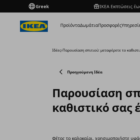
Greek
ΙΚΕΑ Εκπτώσεις έως
Προϊόντα
Δωμάτια
Προσφορές
Υπηρεσί
Ιδέες
›
Παρουσίαση σπιτιού: μεταφέρετε το καθιστι
Προηγούμενη Ιδέα
Παρουσίαση σπι
καθιστικό σας 
Φέτος το καλοκαίρι, χρησιμοποιήστε υφά