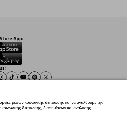
 Store App:
us:
ook
Instagram
TikTok
Youtube
Pinterest
Twitter
ουργίες μέσων κοινωνικής δικτύωσης και να αναλύουμε την
σης
Γενική Πολιτική Προσωπικών Δεδομένων
 κοινωνικής δικτύωσης, διαφημίσεων και ανάλυσης.