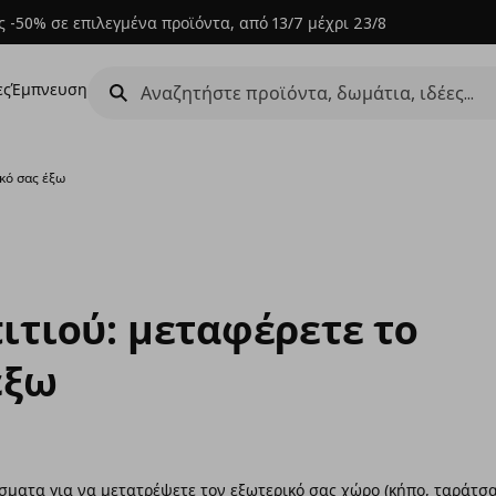
 -50% σε επιλεγμένα προϊόντα, από 13/7 μέχρι 23/8
ες
Έμπνευση
κό σας έξω
τιού: μεταφέρετε το
έξω
σματα για να μετατρέψετε τον εξωτερικό σας χώρο (κήπο, ταράτσ