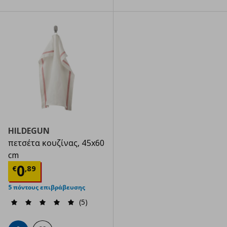
HILDEGUN
πετσέτα κουζίνας, 45x60
cm
Τρέχουσα τιμή
€ 0,89
0
€
,
89
5 πόντους επιβράβευσης
(5)