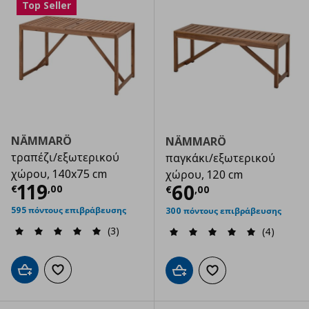
Top Seller
NÄMMARÖ
NÄMMARÖ
τραπέζι/εξωτερικού
παγκάκι/εξωτερικού
χώρου, 140x75 cm
χώρου, 120 cm
Τρέχουσα τιμή
€ 119,00
119
Τρέχουσα τιμ
60
€
,
00
€
,
00
595 πόντους επιβράβευσης
300 πόντους επιβράβευσης
(3)
(4)
Προσθήκη στο καλάθι
Προσθήκη στα αγαπημένα
Προσθήκη στο καλάθι
Προσθήκη στα αγαπημ