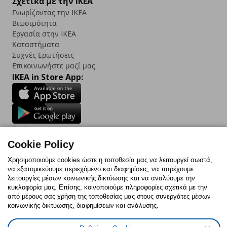
Σχετικά με την IKEA
Γνωρίζοντας την IKEA
Βιωσιμότητα
Εργασία στην IKEA
Καταστήματα
Συχνές Ερωτήσεις
Επικοινωνήστε μαζί μας
IKEA in Store App:
Follow us:
Cookie Policy
Facebook
Instagram
TikTok
Youtube
Pinterest
Twitter
Χρησιμοποιούμε cookies ώστε η τοποθεσία μας να λειτουργεί σωστά,
να εξατομικεύουμε περιεχόμενο και διαφημίσεις, να παρέχουμε
λειτουργίες μέσων κοινωνικής δικτύωσης και να αναλύουμε την
κυκλοφορία μας. Επίσης, κοινοποιούμε πληροφορίες σχετικά με την
από μέρους σας χρήση της τοποθεσίας μας στους συνεργάτες μέσων
κοινωνικής δικτύωσης, διαφημίσεων και ανάλυσης.
Πολιτική Cookies
Δήλωση ψηφιακής προσβασιμότητας
Έντυπο Επιστροφής / Ακύρωσης
Ρυθμίσεις cookies
Όροι Χρήσης