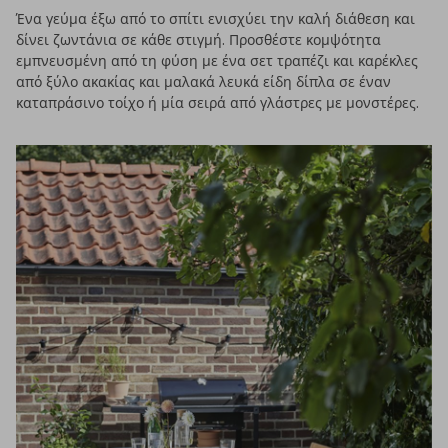
Ένα γεύμα έξω από το σπίτι ενισχύει την καλή διάθεση και
δίνει ζωντάνια σε κάθε στιγμή. Προσθέστε κομψότητα
εμπνευσμένη από τη φύση με ένα σετ τραπέζι και καρέκλες
από ξύλο ακακίας και μαλακά λευκά είδη δίπλα σε έναν
καταπράσινο τοίχο ή μία σειρά από γλάστρες με μονστέρες.