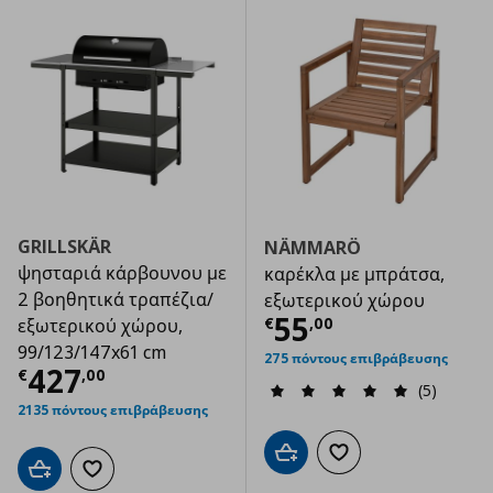
GRILLSKÄR
NÄMMARÖ
ψησταριά κάρβουνου με
καρέκλα με μπράτσα,
2 βοηθητικά τραπέζια/
εξωτερικού χώρου
Τρέχουσα τιμ
55
€
,
00
εξωτερικού χώρου,
99/123/147x61 cm
275 πόντους επιβράβευσης
Τρέχουσα τιμή
€ 427,00
427
€
,
00
(5)
2135 πόντους επιβράβευσης
Προσθήκη στο καλάθι
Προσθήκη στα αγαπημ
Προσθήκη στο καλάθι
Προσθήκη στα αγαπημένα