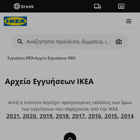
Greek
Πορεία παραγγελίας
Καταστή
Burge
Camera
Εγγυήσεις IKEA
›
Αρχείο Εγγυήσεων IKEA
Αρχείο Εγγυήσεων IKEA
Αυτή η ενότητα περιέχει προηγούμενες εκδόσεις των όρων
των εγγυήσεων που παρέχονται από την IKEA.
2021
,
2020
,
2019
,
2018
,
2017
,
2016
,
2015
,
2014
Back To Top