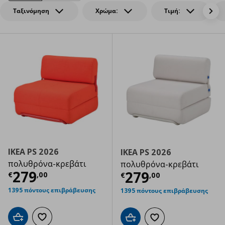
Ταξινόμηση
Χρώμα:
Τιμή:
IKEA PS 2026
IKEA PS 2026
πολυθρόνα-κρεβάτι
πολυθρόνα-κρεβάτι
Τρέχουσα τιμή
€ 279,00
279
Τρέχουσα τιμ
279
€
,
00
€
,
00
1395 πόντους επιβράβευσης
1395 πόντους επιβράβευσης
Προσθήκη στο καλάθι
Προσθήκη στα αγαπημένα
Προσθήκη στο καλάθι
Προσθήκη στα αγαπημ