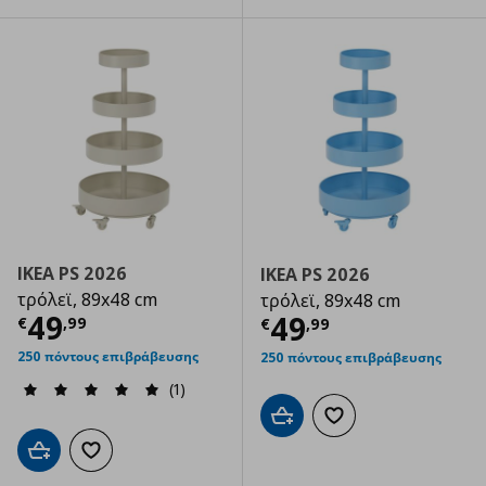
IKEA PS 2026
IKEA PS 2026
τρόλεϊ, 89x48 cm
τρόλεϊ, 89x48 cm
Τρέχουσα τιμή
€ 49,99
49
Τρέχουσα τιμ
49
€
,
99
€
,
99
250 πόντους επιβράβευσης
250 πόντους επιβράβευσης
(1)
Προσθήκη στο καλάθι
Προσθήκη στα αγαπημ
Προσθήκη στο καλάθι
Προσθήκη στα αγαπημένα