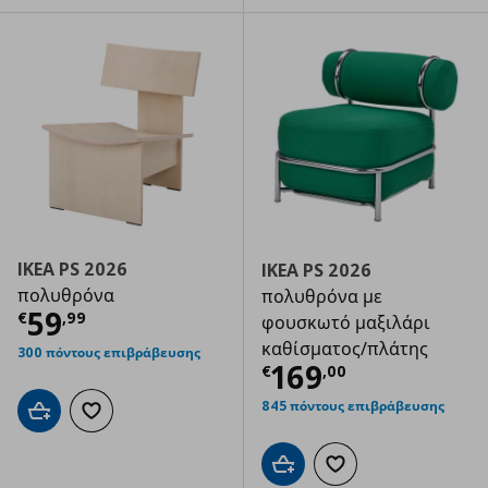
IKEA PS 2026
IKEA PS 2026
πολυθρόνα
πολυθρόνα με
Τρέχουσα τιμή
€ 59,99
59
€
,
99
φουσκωτό μαξιλάρι
καθίσματος/πλάτης
300 πόντους επιβράβευσης
Τρέχουσα τιμ
169
€
,
00
845 πόντους επιβράβευσης
Προσθήκη στο καλάθι
Προσθήκη στα αγαπημένα
Προσθήκη στο καλάθι
Προσθήκη στα αγαπημ