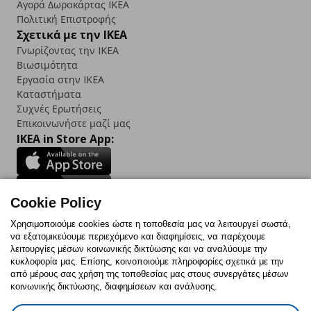
Αγορά Δωρoκάρτας IKEA
Πολιτική Επιστροφής
Σχετικά με την IKEA
Γνωρίζοντας την IKEA
Βιωσιμότητα
Εργασία στην IKEA
Καταστήματα
Συχνές Ερωτήσεις
Επικοινωνήστε μαζί μας
IKEA in Store App:
Cookie Policy
Follow us:
Χρησιμοποιούμε cookies ώστε η τοποθεσία μας να λειτουργεί σωστά,
να εξατομικεύουμε περιεχόμενο και διαφημίσεις, να παρέχουμε
Facebook
Instagram
TikTok
Youtube
Pinterest
Twitter
λειτουργίες μέσων κοινωνικής δικτύωσης και να αναλύουμε την
κυκλοφορία μας. Επίσης, κοινοποιούμε πληροφορίες σχετικά με την
από μέρους σας χρήση της τοποθεσίας μας στους συνεργάτες μέσων
κοινωνικής δικτύωσης, διαφημίσεων και ανάλυσης.