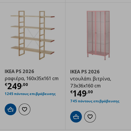
IKEA PS 2026
IKEA PS 2026
ραφιέρα, 160x35x161 cm
ντουλάπι βιτρίνα,
Τρέχουσα τιμή
€ 249,00
249
€
,
00
73x36x160 cm
Τρέχουσα τιμ
149
€
,
00
1245 πόντους επιβράβευσης
745 πόντους επιβράβευσης
Προσθήκη στο καλάθι
Προσθήκη στα αγαπημένα
Προσθήκη στο καλάθι
Προσθήκη στα αγαπημ