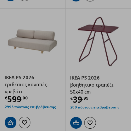
IKEA PS 2026
IKEA PS 2026
τριθέσιος καναπές-
βοηθητικό τραπέζι,
κρεβάτι
50x40 cm
Τρέχουσα τιμή
€ 599,00
599
Τρέχουσα τιμ
39
€
,
00
€
,
99
2995 πόντους επιβράβευσης
200 πόντους επιβράβευσης
Προσθήκη στο καλάθι
Προσθήκη στα αγαπημένα
Προσθήκη στο καλάθι
Προσθήκη στα αγαπημ