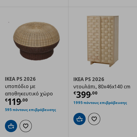
IKEA PS 2026
IKEA PS 2026
υποπόδιο με
ντουλάπι, 80x46x140 cm
Τρέχουσα τιμ
399
€
,
00
αποθηκευτικό χώρο
Τρέχουσα τιμή
€ 119,00
119
€
,
00
1995 πόντους επιβράβευσης
595 πόντους επιβράβευσης
Προσθήκη στο καλάθι
Προσθήκη στα αγαπημ
Προσθήκη στο καλάθι
Προσθήκη στα αγαπημένα