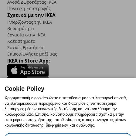
Αγορά Δωρoκάρτας IKEA
Πολιτική Επιστροφής
Σχετικά με την IKEA
Γνωρίζοντας την IKEA
Βιωσιμότητα
Εργασία στην IKEA
Καταστήματα
Συχνές Ερωτήσεις
Επικοινωνήστε μαζί μας
IKEA in Store App:
Cookie Policy
Follow us:
Χρησιμοποιούμε cookies ώστε η τοποθεσία μας να λειτουργεί σωστά,
να εξατομικεύουμε περιεχόμενο και διαφημίσεις, να παρέχουμε
Facebook
Instagram
TikTok
Youtube
Pinterest
Twitter
λειτουργίες μέσων κοινωνικής δικτύωσης και να αναλύουμε την
κυκλοφορία μας. Επίσης, κοινοποιούμε πληροφορίες σχετικά με την
από μέρους σας χρήση της τοποθεσίας μας στους συνεργάτες μέσων
κοινωνικής δικτύωσης, διαφημίσεων και ανάλυσης.