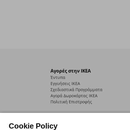
Αγορές στην IKEA
Έντυπα
Εγγυήσεις IKEA
Σχεδιαστικά Προγράμματα
Αγορά Δωρoκάρτας IKEA
Πολιτική Επιστροφής
Cookie Policy