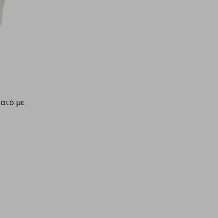
ατό με
9