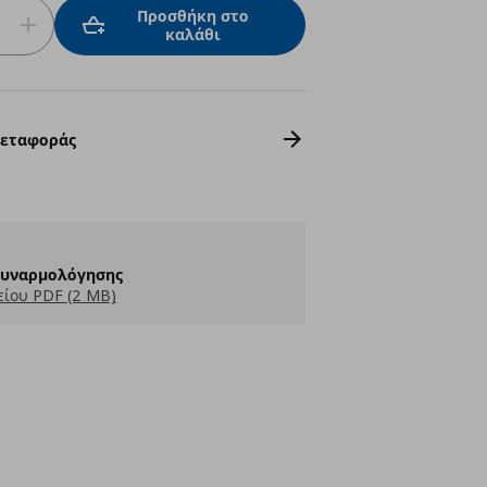
Προσθήκη στο
καλάθι
Μεταφοράς
Συναρμολόγησης
ίου PDF (2 MB)