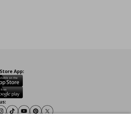
 Store App:
us:
ook
Instagram
TikTok
Youtube
Pinterest
Twitter