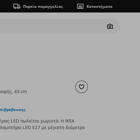
Πορεία παραγγελίας
Καταστήματα
Camera
Προσθήκη στα αγαπημένα
ροφής, 43 cm
ουσα τιμή
€ 34,99
επιβράβευσης
ρας LED πωλείται χωριστά. Η IKEA
λαμπτήρα LED E27 με μέγιστη διάμετρο