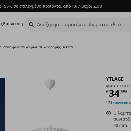
 -50% σε επιλεγμένα προϊόντα, από 13/7 μέχρι 23/8
ες
Έμπνευση
εμαστά φωτιστικά
›
φωτιστικό οροφής, 43 cm
YTLAGE
φωτιστικό ο
Τρέχ
34
€
,
99
175 πόντους 
Ο λαμπτή
συνιστά 
60 mm.