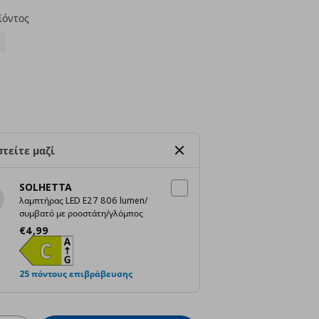
ϊόντος
τείτε μαζί
SOLHETTA
λαμπτήρας LED E27 806 lumen/
συμβατό με ροοστάτη/γλόμπος
Τρέχουσα τιμή
€ 4,99
€
4
,
99
25 πόντους επιβράβευσης