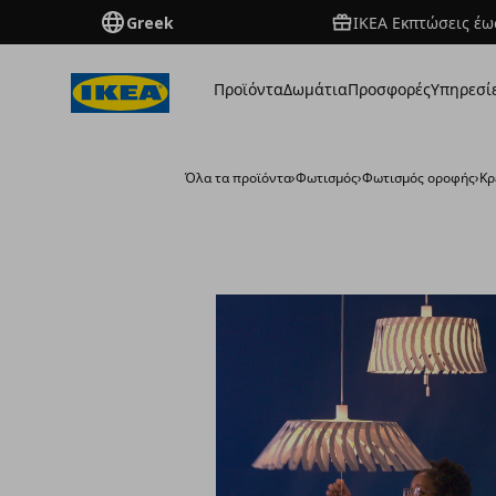
Greek
ΙΚΕΑ Εκπτώσεις έως
Προϊόντα
Δωμάτια
Προσφορές
Υπηρεσί
Όλα τα προϊόντα
›
Φωτισμός
›
Φωτισμός οροφής
›
Κρ