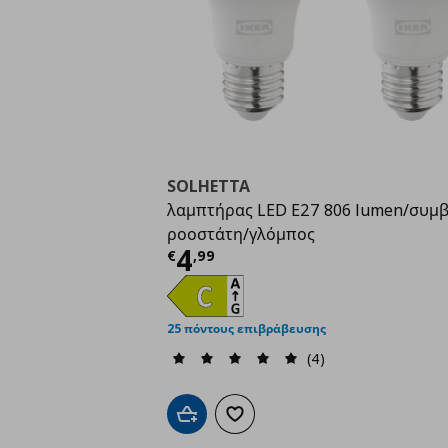
SOLHETTA
λαμπτήρας LED E27 806 lumen/συμβ
ροοστάτη/γλόμπος
Τρέχουσα τιμή
€ 4,9
4
€
,
99
25 πόντους επιβράβευσης
(4)
Προσθήκη στο καλάθι
Προσθήκη στα αγαπημένα