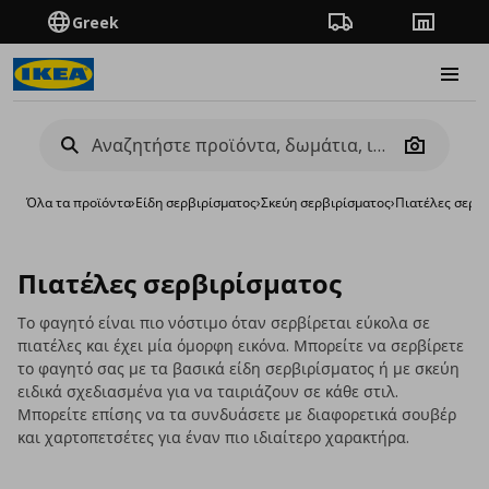
Greek
Πορεία παραγγελίας
Καταστή
Burge
Camera
Όλα τα προϊόντα
›
Είδη σερβιρίσματος
›
Σκεύη σερβιρίσματος
›
Πιατέλες σερβ
Πιατέλες σερβιρίσματος
Το φαγητό είναι πιο νόστιμο όταν σερβίρεται εύκολα σε
πιατέλες και έχει μία όμορφη εικόνα. Μπορείτε να σερβίρετε
το φαγητό σας με τα βασικά είδη σερβιρίσματος ή με σκεύη
ειδικά σχεδιασμένα για να ταιριάζουν σε κάθε στιλ.
Μπορείτε επίσης να τα συνδυάσετε με διαφορετικά σουβέρ
και χαρτοπετσέτες για έναν πιο ιδιαίτερο χαρακτήρα.