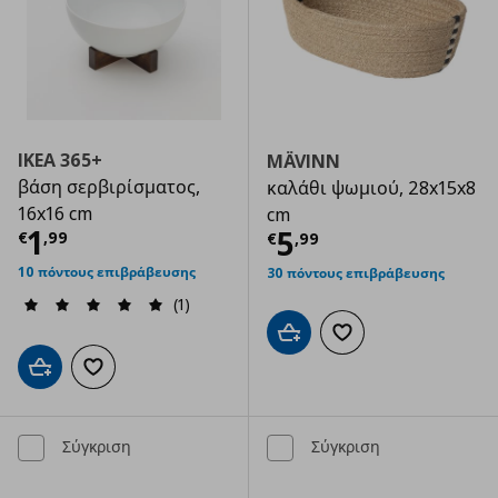
IKEA 365+
MÄVINN
βάση σερβιρίσματος,
καλάθι ψωμιού, 28x15x8
16x16 cm
cm
Τρέχουσα τιμή
€ 1,99
1
Τρέχουσα τιμ
5
€
,
99
€
,
99
10 πόντους επιβράβευσης
30 πόντους επιβράβευσης
(1)
Προσθήκη στο καλάθι
Προσθήκη στα αγαπημ
Προσθήκη στο καλάθι
Προσθήκη στα αγαπημένα
Σύγκριση
Σύγκριση