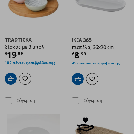
TRADTICKA
IKEA 365+
δίσκος με 3 μπολ
πιατέλα, 36x20 cm
Τρέχουσα τιμή
€ 19,99
19
Τρέχουσα τιμ
8
€
,
99
€
,
99
100 πόντους επιβράβευσης
45 πόντους επιβράβευσης
Προσθήκη στο καλάθι
Προσθήκη στα αγαπημένα
Προσθήκη στο καλάθι
Προσθήκη στα αγαπημ
Σύγκριση
Σύγκριση