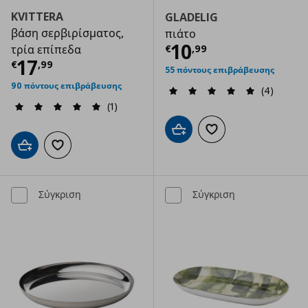
KVITTERA
GLADELIG
βάση σερβιρίσματος,
πιάτο
Τρέχουσα τιμ
10
€
,
99
τρία επίπεδα
Τρέχουσα τιμή
€ 17,99
17
€
,
99
55 πόντους επιβράβευσης
90 πόντους επιβράβευσης
(4)
(1)
Προσθήκη στο καλάθι
Προσθήκη στα αγαπημ
Προσθήκη στο καλάθι
Προσθήκη στα αγαπημένα
Σύγκριση
Σύγκριση