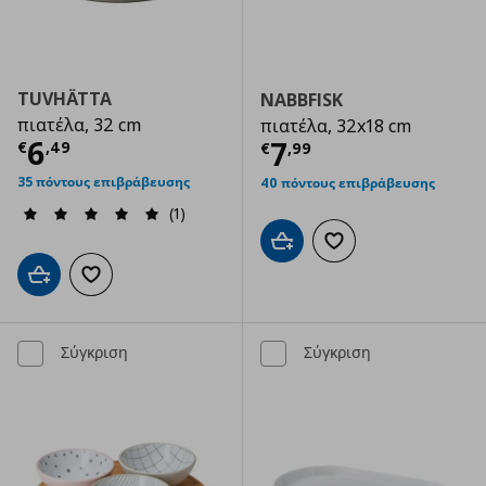
TUVHÄTTA
NABBFISK
πιατέλα, 32 cm
πιατέλα, 32x18 cm
Τρέχουσα τιμή
€ 6,49
6
Τρέχουσα τιμ
7
€
,
49
€
,
99
35 πόντους επιβράβευσης
40 πόντους επιβράβευσης
(1)
Προσθήκη στο καλάθι
Προσθήκη στα αγαπημ
Προσθήκη στο καλάθι
Προσθήκη στα αγαπημένα
Σύγκριση
Σύγκριση