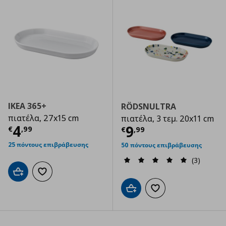
IKEA 365+
RÖDSNULTRA
πιατέλα, 27x15 cm
πιατέλα, 3 τεμ. 20x11 cm
Τρέχουσα τιμή
€ 4,99
4
Τρέχουσα τιμ
9
€
,
99
€
,
99
25 πόντους επιβράβευσης
50 πόντους επιβράβευσης
(3)
Προσθήκη στο καλάθι
Προσθήκη στα αγαπημένα
Προσθήκη στο καλάθι
Προσθήκη στα αγαπημ