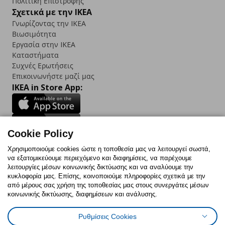
Πολιτική Επιστροφής
Σχετικά με την IKEA
Γνωρίζοντας την IKEA
Βιωσιμότητα
Εργασία στην IKEA
Καταστήματα
Συχνές Ερωτήσεις
Επικοινωνήστε μαζί μας
IKEA in Store App:
Cookie Policy
Follow us:
Χρησιμοποιούμε cookies ώστε η τοποθεσία μας να λειτουργεί σωστά,
να εξατομικεύουμε περιεχόμενο και διαφημίσεις, να παρέχουμε
Facebook
Instagram
TikTok
Youtube
Pinterest
Twitter
λειτουργίες μέσων κοινωνικής δικτύωσης και να αναλύουμε την
κυκλοφορία μας. Επίσης, κοινοποιούμε πληροφορίες σχετικά με την
από μέρους σας χρήση της τοποθεσίας μας στους συνεργάτες μέσων
κοινωνικής δικτύωσης, διαφημίσεων και ανάλυσης.
Ρυθμίσεις Cookies
Πολιτική Cookies
Δήλωση ψηφιακής προσβασιμότητας