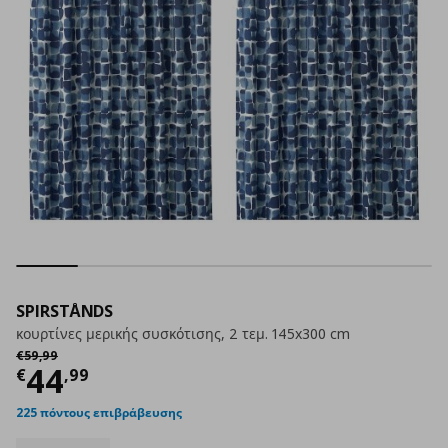
SPIRSTÅNDS
κουρτίνες μερικής συσκότισης, 2 τεμ. 145x300 cm
Αρχική τιμή
€ 59,99
€
59
,
99
Τρέχουσα τιμή
€ 44,99
44
€
,
99
225 πόντους επιβράβευσης