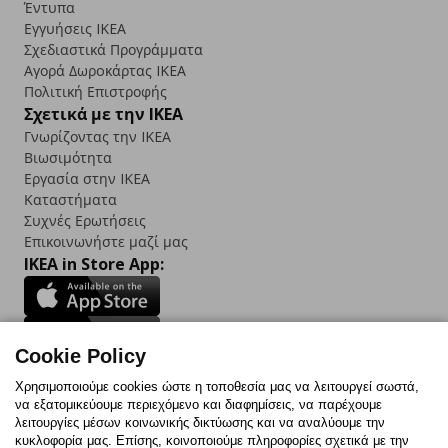
Έντυπα
Εγγυήσεις IKEA
Σχεδιαστικά Προγράμματα
Αγορά Δωρoκάρτας IKEA
Πολιτική Επιστροφής
Σχετικά με την IKEA
Γνωρίζοντας την IKEA
Βιωσιμότητα
Εργασία στην IKEA
Καταστήματα
Συχνές Ερωτήσεις
Επικοινωνήστε μαζί μας
IKEA in Store App:
Cookie Policy
Follow us:
Χρησιμοποιούμε cookies ώστε η τοποθεσία μας να λειτουργεί σωστά,
να εξατομικεύουμε περιεχόμενο και διαφημίσεις, να παρέχουμε
Facebook
Instagram
TikTok
Youtube
Pinterest
Twitter
λειτουργίες μέσων κοινωνικής δικτύωσης και να αναλύουμε την
κυκλοφορία μας. Επίσης, κοινοποιούμε πληροφορίες σχετικά με την