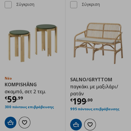
Σύγκριση
Σύγκριση
Νέο
SALNO/GRYTTOM
KOMPISHÄNG
παγκάκι με μαξιλάρι/
σκαμπό, σετ 2 τεμ.
ρατάν
Τρέχουσα τιμή
€ 59,99
59
€
,
99
Τρέχουσα τιμ
199
€
,
00
300 πόντους επιβράβευσης
995 πόντους επιβράβευσης
Προσθήκη στο καλάθι
Προσθήκη στα αγαπημένα
Προσθήκη στο καλάθι
Προσθήκη στα αγαπημ