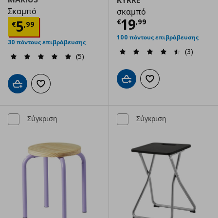
Σκαμπό
σκαμπό
Τρέχουσα τιμ
19
Τρέχουσα τιμή
€ 5,99
5
€
,
99
€
,
99
100 πόντους επιβράβευσης
30 πόντους επιβράβευσης
(3)
(5)
Προσθήκη στο καλάθι
Προσθήκη στα αγαπημ
Προσθήκη στο καλάθι
Προσθήκη στα αγαπημένα
Σύγκριση
Σύγκριση