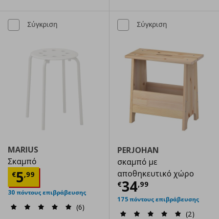
Σύγκριση
Σύγκριση
MARIUS
PERJOHAN
Σκαμπό
σκαμπό με
Τρέχουσα τιμή
€ 5,99
5
αποθηκευτικό χώρο
€
,
99
Τρέχουσα τιμ
34
€
,
99
30 πόντους επιβράβευσης
175 πόντους επιβράβευσης
(6)
(2)