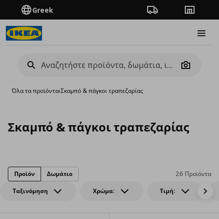
Greek
Πορεία παραγγελίας
Καταστή
Burge
Camera
Όλα τα προϊόντα
›
Σκαμπό & πάγκοι τραπεζαρίας
Σκαμπό & πάγκοι τραπεζαρίας
Προϊόν
Δωμάτιο
26 Προϊόντα
Ταξινόμηση
Χρώμα:
Τιμή: