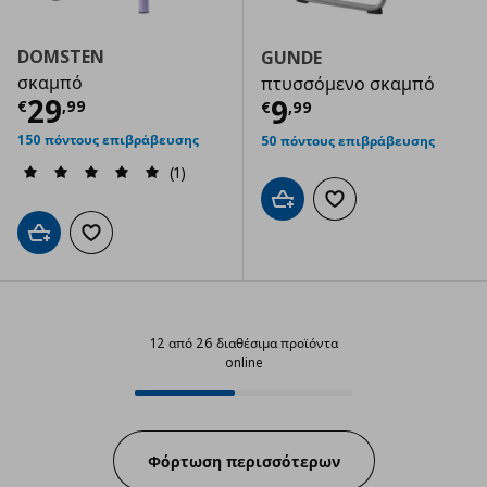
DOMSTEN
GUNDE
σκαμπό
πτυσσόμενο σκαμπό
Τρέχουσα τιμή
€ 29,99
29
Τρέχουσα τιμ
9
€
,
99
€
,
99
150 πόντους επιβράβευσης
50 πόντους επιβράβευσης
(1)
Προσθήκη στο καλάθι
Προσθήκη στα αγαπημ
Προσθήκη στο καλάθι
Προσθήκη στα αγαπημένα
12 από 26 διαθέσιμα προϊόντα
online
12 από 26 διαθέσιμα προϊόντα on
Progress:
Φόρτωση περισσότερων