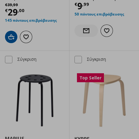
Τρέχουσα τιμ
Αρχική τιμή
€ 39,99
9
€
,
99
€
39
,
99
Τρέχουσα τιμή
€ 29,00
29
€
,
00
50 πόντους επιβράβευσης
145 πόντους επιβράβευσης
Προσθήκη στα α
Ενημέρωση διαθεσιμότητας
Προσθήκη στο καλάθι
Προσθήκη στα αγαπημένα
Σύγκριση
Σύγκριση
Top Seller
MARIUS
KYRRE