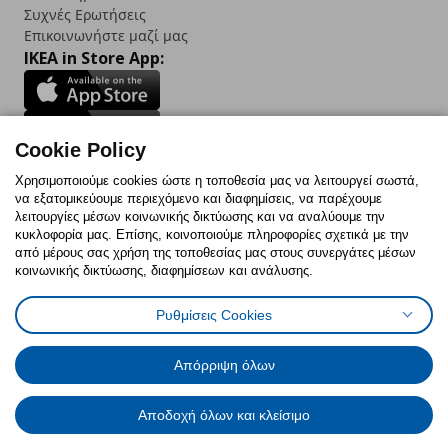
Συχνές Ερωτήσεις
Επικοινωνήστε μαζί μας
IKEA in Store App:
Cookie Policy
Follow us:
Χρησιμοποιούμε cookies ώστε η τοποθεσία μας να λειτουργεί σωστά,
να εξατομικεύουμε περιεχόμενο και διαφημίσεις, να παρέχουμε
Facebook
Instagram
TikTok
Youtube
Pinterest
Twitter
λειτουργίες μέσων κοινωνικής δικτύωσης και να αναλύουμε την
κυκλοφορία μας. Επίσης, κοινοποιούμε πληροφορίες σχετικά με την
από μέρους σας χρήση της τοποθεσίας μας στους συνεργάτες μέσων
κοινωνικής δικτύωσης, διαφημίσεων και ανάλυσης.
Ρυθμίσεις Cookies
Πολιτική Cookies
Δήλωση ψηφιακής προσβασιμότητας
Έντυπο Επιστροφής / Ακύρωσης
Ρυθμίσεις cookies
Όροι Χρήσης
Γενική Πολιτική Προσωπικών Δεδομένων
Απόρριψη όλων
Πολιτική Προσωπικών Δεδομένων για IKEA.com.cy
Αποδοχή όλων και κλείσιμο
© Inter-IKEA Systems B.V. 1999 - 2025