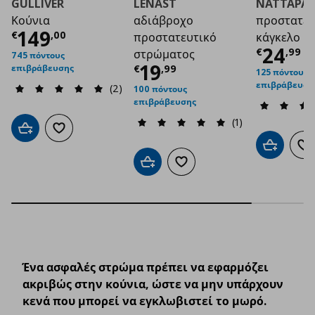
GULLIVER
LENAST
NATTAPA
Κούνια
αδιάβροχο
προστατευ
Τρέχουσα τιμή
€ 149,00
149
€
,
00
προστατευτικό
κάγκελο
Τρέχο
24
€
,
99
στρώματος
745 πόντους
Τρέχουσα τιμή
€ 1
19
επιβράβευσης
€
,
99
125 πόντους
επιβράβευση
(2)
100 πόντους
επιβράβευσης
(1)
Προσθήκη στο καλάθι
Προσθήκη στα αγαπημένα
Προσθήκη 
Πρ
Προσθήκη στο καλάθι
Προσθήκη στα αγαπημένα
Ένα ασφαλές στρώμα πρέπει να εφαρμόζει
ακριβώς στην κούνια, ώστε να μην υπάρχουν
κενά που μπορεί να εγκλωβιστεί το μωρό.