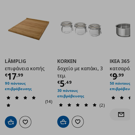
LÄMPLIG
KORKEN
IKEA 365+
επιφάνεια κοπής
δοχείο με καπάκι, 3
κατσαρόλα,
Τρέχουσα τιμή
€ 17,99
Τρέχο
17
9
€
,
99
€
,
99
τεμ.
Τρέχουσα τιμή
€ 5
5
€
,
49
90 πόντους
50 πόντους
επιβράβευσης
επιβράβευση
30 πόντους
επιβράβευσης
(14)
(2)
Ενημέρ
Προσθήκη στο καλάθι
Προσθήκη στα αγαπημένα
Προσθήκη στο καλάθι
Προσθήκη στα αγαπημένα