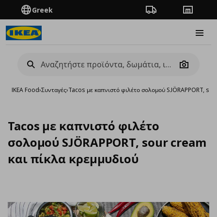
Greek
Πορεία παραγγελίας
Καταστή
Burge
Camera
IKEA Food
›
Συνταγές
›
Tacos με καπνιστό φιλέτο σολομού SJÖRAPPORT, sour
Tacos με καπνιστό φιλέτο
σολομού SJÖRAPPORT, sour cream
και πίκλα κρεμμυδιού