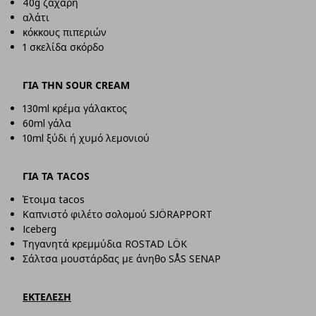
40g ζάχαρη
αλάτι
κόκκους πιπεριών
1 σκελίδα σκόρδο
ΓΙΑ ΤΗΝ SOUR CREAM
130
ml
κρέμα γάλακτος
60
ml
γάλα
10ml ξύδι ή χυμό λεμονιού
ΓΙΑ ΤΑ TACOS
Έτοιμα
tacos
Καπνιστό φιλέτο σολομού SJÖRAPPORT
Iceberg
Τηγανητά κρεμμύδια
ROSTAD LÖK
Σάλτσα μουστάρδας με άνηθο SÅS SENAP
ΕΚΤΕΛΕΣΗ