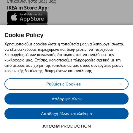
Επικοινωνήστε μαζί μας
IKEA in Store App:
Cookie Policy
Follow us:
Χρησιμοποιούμε cookies ώστε η τοποθεσία μας να λειτουργεί σωστά,
να εξατομικεύουμε περιεχόμενο και διαφημίσεις, να παρέχουμε
Facebook
Instagram
TikTok
Youtube
Pinterest
Twitter
λειτουργίες μέσων κοινωνικής δικτύωσης και να αναλύουμε την
κυκλοφορία μας. Επίσης, κοινοποιούμε πληροφορίες σχετικά με την
από μέρους σας χρήση της τοποθεσίας μας στους συνεργάτες μέσων
κοινωνικής δικτύωσης, διαφημίσεων και ανάλυσης.
Ρυθμίσεις Cookies
Πολιτική Cookies
Δήλωση ψηφιακής προσβασιμότητας
Έντυπο Επιστροφής / Ακύρωσης
Ρυθμίσεις cookies
Όροι Χρήσης
Γενική Πολιτική Προσωπικών Δεδομένων
Απόρριψη όλων
Πολιτική Προσωπικών Δεδομένων για IKEA.com.cy
Αποδοχή όλων και κλείσιμο
© Inter-IKEA Systems B.V. 1999 - 2025