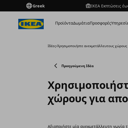
Greek
ΙΚΕΑ Εκπτώσεις έως
Προϊόντα
Δωμάτια
Προσφορές
Υπηρεσί
Ιδέες
›
Χρησιμοποιήστε ανεκμετάλλευτους χώρους
Προηγούμενη Ιδέα
Χρησιμοποιήστ
χώρους για απ
Αξιοποιήστε μία ανεκμετάλλευτη γωνία τ