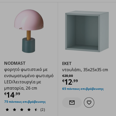
NODMAST
EKET
φορητό φωτιστικό με
ντουλάπι, 35x25x35 cm
Αρχική τιμή
€ 20,00
ενσωματωμένο φωτισμό
€
20
,
00
Τρέχουσα τιμ
12
€
,
99
LED/λειτουργία με
μπαταρία, 26 cm
65 πόντους επιβράβευσης
Τρέχουσα τιμή
€ 14,99
14
€
,
99
75 πόντους επιβράβευσης
Προσθήκη στα α
Ενημέρωση διαθεσιμότητας
(2)