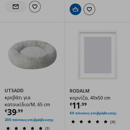
Προσθήκη στα αγαπημένα
Ενημέρωση διαθεσιμότητας
Προσθήκη στο καλάθι
Προσθήκη στα αγαπημ
UTSADD
RODALM
κρεβάτι για
κορνίζα, 40x50 cm
Τρέχουσα τιμ
11
€
,
99
κατοικίδιο/M, 65 cm
Τρέχουσα τιμή
€ 39,99
39
€
,
99
60 πόντους επιβράβευσης
200 πόντους επιβράβευσης
(4)
(1)