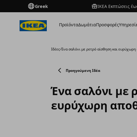
Greek
ΙΚΕΑ Εκπτώσεις έως
Προϊόντα
Δωμάτια
Προσφορές
Υπηρεσί
Ιδέες
›
Ένα σαλόνι με ρετρό αίσθηση και ευρύχωρ
Προηγούμενη Ιδέα
Ένα σαλόνι με 
ευρύχωρη απο