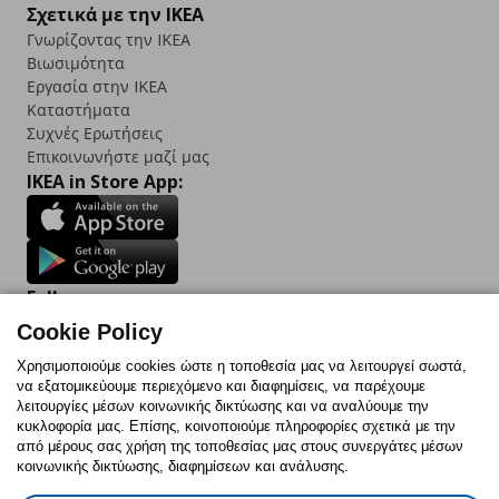
Σχετικά με την IKEA
Γνωρίζοντας την IKEA
Βιωσιμότητα
Εργασία στην IKEA
Καταστήματα
Συχνές Ερωτήσεις
Επικοινωνήστε μαζί μας
IKEA in Store App:
Follow us:
Cookie Policy
Facebook
Instagram
TikTok
Youtube
Pinterest
Twitter
Χρησιμοποιούμε cookies ώστε η τοποθεσία μας να λειτουργεί σωστά,
να εξατομικεύουμε περιεχόμενο και διαφημίσεις, να παρέχουμε
λειτουργίες μέσων κοινωνικής δικτύωσης και να αναλύουμε την
κυκλοφορία μας. Επίσης, κοινοποιούμε πληροφορίες σχετικά με την
από μέρους σας χρήση της τοποθεσίας μας στους συνεργάτες μέσων
κοινωνικής δικτύωσης, διαφημίσεων και ανάλυσης.
Πολιτική Cookies
Δήλωση ψηφιακής προσβασιμότητας
Έντυπο Επιστροφής / Ακύρωσης
Ρυθμίσεις cookies
Όροι Χρήσης