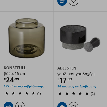
Προσθήκη στο καλάθι
Προσθήκη στα αγαπημ
KONSTFULL
ÄDELSTEN
βάζο, 16 cm
γουδί και γουδοχέρι
Τρέχουσα τιμή
€ 24,99
24
Τρέχουσα τιμ
17
€
,
99
€
,
99
125 πόντους επιβράβευσης
90 πόντους επιβράβευσης
(1)
(2)