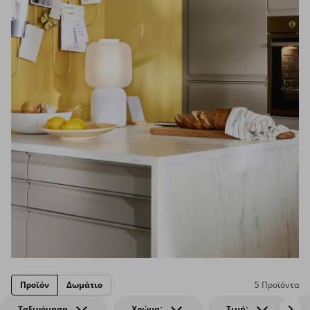
Προϊόν
Δωμάτιο
5 Προϊόντα
Ταξινόμηση
Χρώμα:
Τιμή: