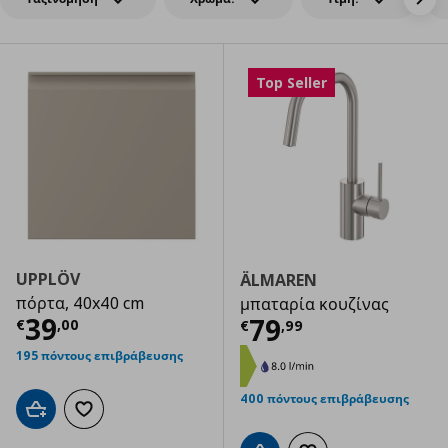
Top Seller
UPPLÖV
ÄLMAREN
πόρτα, 40x40 cm
μπαταρία κουζίνας
Τρέχουσα τιμή
€ 39,00
39
Τρέχουσα τιμ
79
€
,
00
€
,
99
195 πόντους επιβράβευσης
400 πόντους επιβράβευσης
Προσθήκη στο καλάθι
Προσθήκη στα αγαπημένα