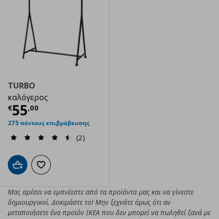
TURBO
καλόγερος
Τρέχουσα τιμή
€ 55,00
55
€
,
00
275 πόντους επιβράβευσης
(2)
Προσθήκη στο καλάθι
Προσθήκη στα αγαπημένα
Μας αρέσει να εμπνέεστε από τα προϊόντα μας και να γίνεστε
δημιουργικοί. Δοκιμάστε το! Μην ξεχνάτε όμως ότι αν
μεταποιήσετε ένα προϊόν ΙΚΕΑ που δεν μπορεί να πωληθεί ξανά με