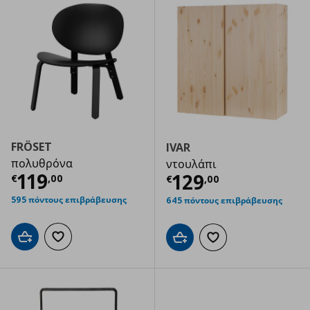
FRÖSET
IVAR
πολυθρόνα
ντουλάπι
Τρέχουσα τιμή
€ 119,00
119
Τρέχουσα τιμ
129
€
,
00
€
,
00
595 πόντους επιβράβευσης
645 πόντους επιβράβευσης
Προσθήκη στο καλάθι
Προσθήκη στα αγαπημένα
Προσθήκη στο καλάθι
Προσθήκη στα αγαπημ