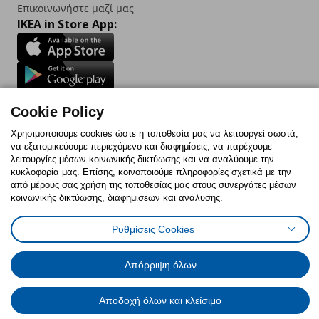
Επικοινωνήστε μαζί μας
IKEA in Store App:
Follow us:
Cookie Policy
Facebook
Instagram
TikTok
Youtube
Pinterest
Twitter
Χρησιμοποιούμε cookies ώστε η τοποθεσία μας να λειτουργεί σωστά,
να εξατομικεύουμε περιεχόμενο και διαφημίσεις, να παρέχουμε
λειτουργίες μέσων κοινωνικής δικτύωσης και να αναλύουμε την
κυκλοφορία μας. Επίσης, κοινοποιούμε πληροφορίες σχετικά με την
από μέρους σας χρήση της τοποθεσίας μας στους συνεργάτες μέσων
κοινωνικής δικτύωσης, διαφημίσεων και ανάλυσης.
Πολιτική Cookies
Δήλωση ψηφιακής προσβασιμότητας
Έντυπο Επιστροφής / Ακύρωσης
Ρυθμίσεις cookies
Όροι Χρήσης
Ρυθμίσεις Cookies
Γενική Πολιτική Προσωπικών Δεδομένων
Πολιτική Προσωπικών Δεδομένων για IKEA.com.cy
Απόρριψη όλων
© Inter-IKEA Systems B.V. 1999 - 2025
Αποδοχή όλων και κλείσιμο