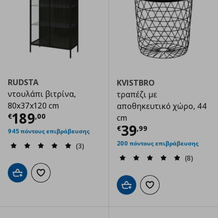
RUDSTA
KVISTBRO
ντουλάπι βιτρίνα,
τραπέζι με
80x37x120 cm
αποθηκευτικό χώρο, 44
Τρέχουσα τιμή
€ 189,00
189
€
,
00
cm
Τρέχουσα τιμ
39
€
,
99
945 πόντους επιβράβευσης
200 πόντους επιβράβευσης
(3)
(8)
Προσθήκη στο καλάθι
Προσθήκη στα αγαπημένα
Προσθήκη στο καλάθι
Προσθήκη στα αγαπημ