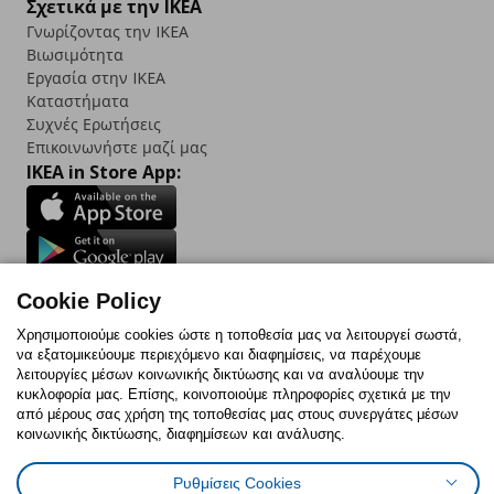
Σχετικά με την IKEA
Γνωρίζοντας την IKEA
Βιωσιμότητα
Εργασία στην IKEA
Καταστήματα
Συχνές Ερωτήσεις
Επικοινωνήστε μαζί μας
IKEA in Store App:
Follow us:
Cookie Policy
Facebook
Instagram
TikTok
Youtube
Pinterest
Twitter
Χρησιμοποιούμε cookies ώστε η τοποθεσία μας να λειτουργεί σωστά,
να εξατομικεύουμε περιεχόμενο και διαφημίσεις, να παρέχουμε
λειτουργίες μέσων κοινωνικής δικτύωσης και να αναλύουμε την
κυκλοφορία μας. Επίσης, κοινοποιούμε πληροφορίες σχετικά με την
από μέρους σας χρήση της τοποθεσίας μας στους συνεργάτες μέσων
κοινωνικής δικτύωσης, διαφημίσεων και ανάλυσης.
Πολιτική Cookies
Δήλωση ψηφιακής προσβασιμότητας
Έντυπο Επιστροφής / Ακύρωσης
Ρυθμίσεις cookies
Όροι Χρήσης
Ρυθμίσεις Cookies