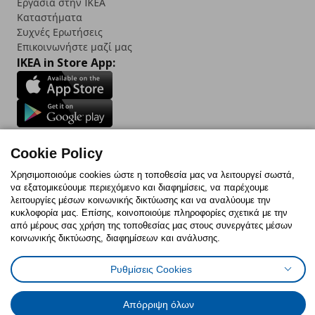
Εργασία στην IKEA
Καταστήματα
Συχνές Ερωτήσεις
Επικοινωνήστε μαζί μας
IKEA in Store App:
Follow us:
Cookie Policy
Facebook
Instagram
TikTok
Youtube
Pinterest
Twitter
Χρησιμοποιούμε cookies ώστε η τοποθεσία μας να λειτουργεί σωστά,
να εξατομικεύουμε περιεχόμενο και διαφημίσεις, να παρέχουμε
λειτουργίες μέσων κοινωνικής δικτύωσης και να αναλύουμε την
κυκλοφορία μας. Επίσης, κοινοποιούμε πληροφορίες σχετικά με την
από μέρους σας χρήση της τοποθεσίας μας στους συνεργάτες μέσων
κοινωνικής δικτύωσης, διαφημίσεων και ανάλυσης.
Πολιτική Cookies
Δήλωση ψηφιακής προσβασιμότητας
Έντυπο Επιστροφής / Ακύρωσης
Ρυθμίσεις cookies
Όροι Χρήσης
Ρυθμίσεις Cookies
Γενική Πολιτική Προσωπικών Δεδομένων
Πολιτική Προσωπικών Δεδομένων για IKEA.com.cy
Απόρριψη όλων