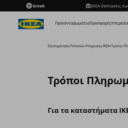
Greek
ΙΚΕΑ Εκπτώσεις έως
Προϊόντα
Δωμάτια
Προσφορές
Υπηρεσί
Εξυπηρέτηση Πελατών
›
Υπηρεσίες IKEA
›
Τρόποι Π
Τρόποι Πληρω
Για τα καταστήματα IK