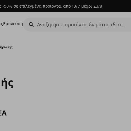
 -50% σε επιλεγμένα προϊόντα, από 13/7 μέχρι 23/8
ες
Έμπνευση
ληρωμής
μής
EA