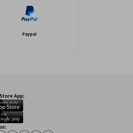
Paypal
 Store App:
us: