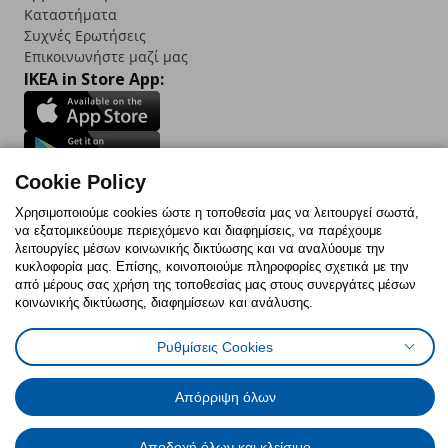
Καταστήματα
Συχνές Ερωτήσεις
Επικοινωνήστε μαζί μας
IKEA in Store App:
Cookie Policy
Follow us:
Χρησιμοποιούμε cookies ώστε η τοποθεσία μας να λειτουργεί σωστά,
Facebook
Instagram
TikTok
Youtube
Pinterest
Twitter
να εξατομικεύουμε περιεχόμενο και διαφημίσεις, να παρέχουμε
λειτουργίες μέσων κοινωνικής δικτύωσης και να αναλύουμε την
κυκλοφορία μας. Επίσης, κοινοποιούμε πληροφορίες σχετικά με την
από μέρους σας χρήση της τοποθεσίας μας στους συνεργάτες μέσων
κοινωνικής δικτύωσης, διαφημίσεων και ανάλυσης.
Πολιτική Cookies
Δήλωση ψηφιακής προσβασιμότητας
Ρυθμίσεις Cookies
Έντυπο Επιστροφής / Ακύρωσης
Ρυθμίσεις cookies
Όροι Χρήσης
Γενική Πολιτική Προσωπικών Δεδομένων
Απόρριψη όλων
Πολιτική Προσωπικών Δεδομένων για IKEA.com.cy
Αποδοχή όλων και κλείσιμο