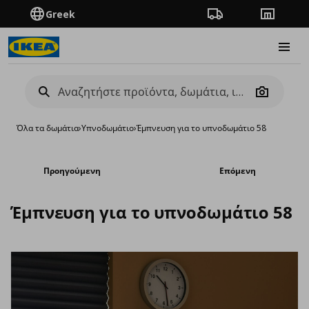
Greek
Πορεία παραγγελίας
Καταστή
Burge
Camera
Όλα τα δωμάτια
›
Υπνοδωμάτιο
›
Έμπνευση για το υπνοδωμάτιο 58
Προηγούμενη
Επόμενη
Έμπνευση για το υπνοδωμάτιο 58