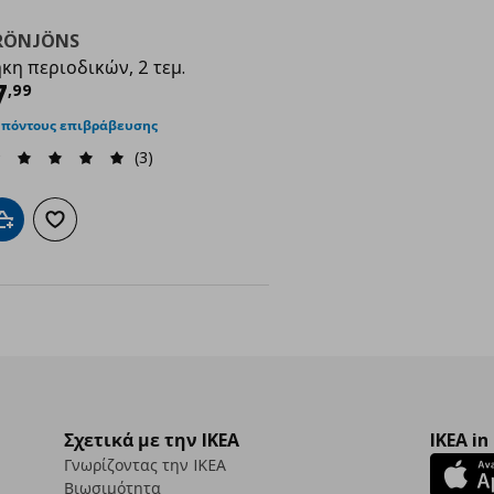
RÖNJÖNS
κη περιοδικών, 2 τεμ.
9
ρέχουσα τιμή
€ 7,99
7
,
99
 πόντους επιβράβευσης
(3)
Προσθήκη στο καλάθι
Προσθήκη στα αγαπημένα
Σχετικά με την IKEA
IKEA in
Γνωρίζοντας την IKEA
Βιωσιμότητα