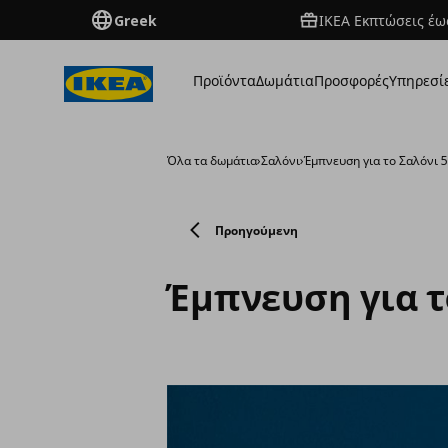
Greek
ΙΚΕΑ Εκπτώσεις έως
Προϊόντα
Δωμάτια
Προσφορές
Υπηρεσί
Όλα τα δωμάτια
›
Σαλόνι
›
Έμπνευση για το Σαλόνι 
Προηγούμενη
Έμπνευση για τ