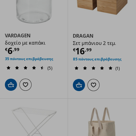
VARDAGEN
DRAGAN
δοχείο με καπάκι
Σετ μπάνιου 2 τεμ.
Τρέχουσα τιμή
€ 6,99
6
Τρέχουσα τιμ
16
€
,
99
€
,
99
35 πόντους επιβράβευσης
85 πόντους επιβράβευσης
(5)
(1)
Προσθήκη στο καλάθι
Προσθήκη στα αγαπημένα
Προσθήκη στο καλάθι
Προσθήκη στα αγαπημ