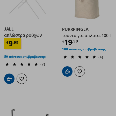
JÄLL
PURRPINGLA
απλώστρα ρούχων
τσάντα για άπλυτα, 100 l
Τρέχουσα τιμ
19
Τρέχουσα τιμή
€ 9,99
9
€
,
99
€
,
99
100 πόντους επιβράβευσης
50 πόντους επιβράβευσης
(4)
(7)
Προσθήκη στο καλάθι
Προσθήκη στα αγαπημ
Προσθήκη στο καλάθι
Προσθήκη στα αγαπημένα