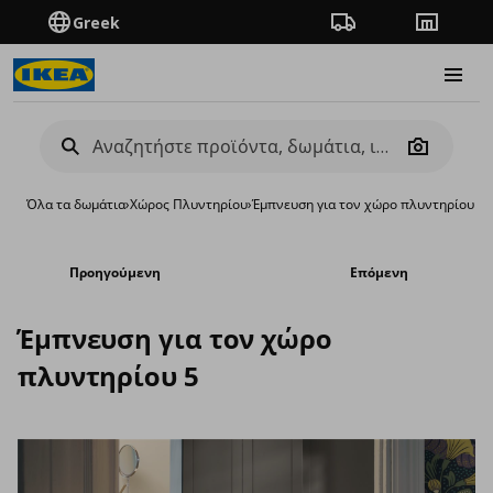
Greek
Πορεία παραγγελίας
Καταστή
Burge
Camera
Όλα τα δωμάτια
›
Χώρος Πλυντηρίου
›
Έμπνευση για τον χώρο πλυντηρίου 5
Προηγούμενη
Επόμενη
Έμπνευση για τον χώρο
πλυντηρίου 5