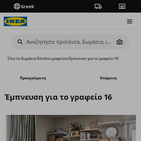
Greek
Πορεία παραγγελίας
Καταστή
Burge
Camera
Όλα τα δωμάτια
›
Έπιπλα γραφείου
›
Έμπνευση για το γραφείο 16
Προηγούμενη
Επόμενη
Έμπνευση για το γραφείο 16