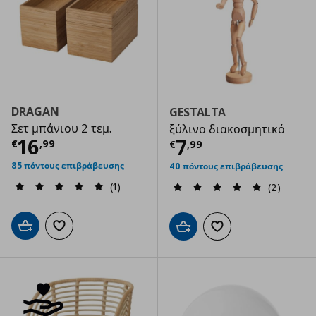
DRAGAN
GESTALTA
Σετ μπάνιου 2 τεμ.
ξύλινο διακοσμητικό
Τρέχουσα τιμή
€ 16,99
16
Τρέχουσα τιμ
7
€
,
99
€
,
99
85 πόντους επιβράβευσης
40 πόντους επιβράβευσης
(1)
(2)
Προσθήκη στο καλάθι
Προσθήκη στα αγαπημένα
Προσθήκη στο καλάθι
Προσθήκη στα αγαπημ