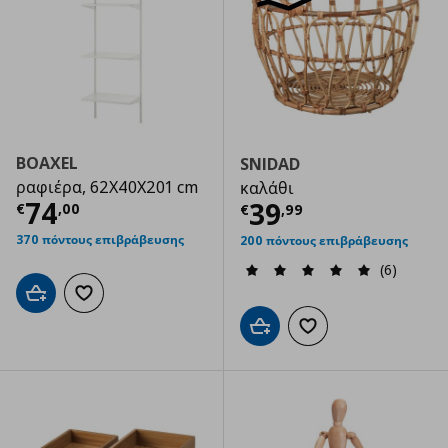
BOAXEL
SNIDAD
ραφιέρα, 62X40X201 cm
καλάθι
Τρέχουσα τιμή
€ 74,00
74
Τρέχουσα τιμ
39
€
,
00
€
,
99
370 πόντους επιβράβευσης
200 πόντους επιβράβευσης
(6)
Προσθήκη στο καλάθι
Προσθήκη στα αγαπημένα
Προσθήκη στο καλάθι
Προσθήκη στα αγαπημ