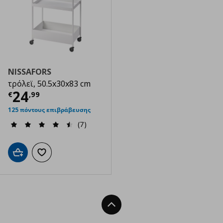
NISSAFORS
τρόλεϊ, 50.5x30x83 cm
Τρέχουσα τιμή
€ 24,99
24
€
,
99
125 πόντους επιβράβευσης
(7)
Προσθήκη στο καλάθι
Προσθήκη στα αγαπημένα
Back To Top