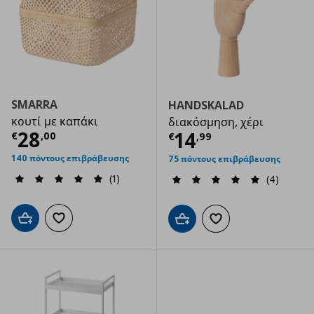
SMARRA
HANDSKALAD
κουτί με καπάκι
διακόσμηση, χέρι
Τρέχουσα τιμή
€ 28,00
28
Τρέχουσα τιμ
14
€
,
00
€
,
99
140 πόντους επιβράβευσης
75 πόντους επιβράβευσης
(1)
(4)
Προσθήκη στο καλάθι
Προσθήκη στα αγαπημένα
Προσθήκη στο καλάθι
Προσθήκη στα αγαπημ