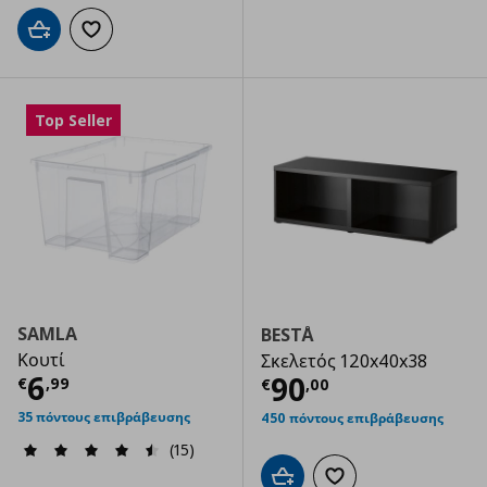
Προσθήκη στο καλάθι
Προσθήκη στα αγαπημένα
Top Seller
SAMLA
BESTÅ
Κουτί
Σκελετός 120x40x38
Τρέχουσα τιμή
€ 6,99
6
Τρέχουσα τιμ
90
€
,
99
€
,
00
35 πόντους επιβράβευσης
450 πόντους επιβράβευσης
(15)
Προσθήκη στο καλάθι
Προσθήκη στα αγαπημ