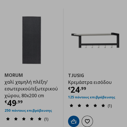
MORUM
TJUSIG
χαλί χαμηλή πλέξη/
Κρεμάστρα εισόδου
Τρέχουσα τιμ
24
€
,
99
εσωτερικού/εξωτερικού
χώρου, 80x200 cm
125 πόντους επιβράβευσης
Τρέχουσα τιμή
€ 49,99
49
€
,
99
(1)
250 πόντους επιβράβευσης
(1)
Προσθήκη στο καλάθι
Προσθήκη στα αγαπημ