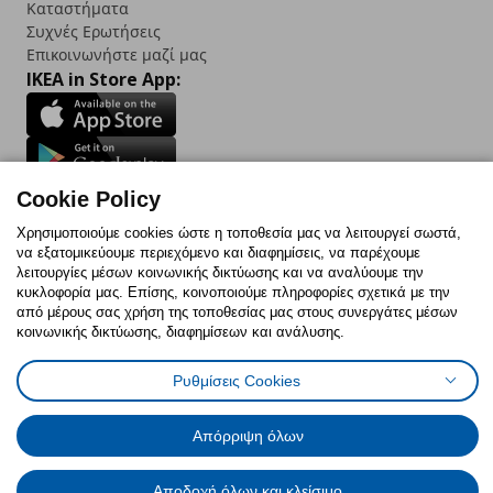
Καταστήματα
Συχνές Ερωτήσεις
Επικοινωνήστε μαζί μας
IKEA in Store App:
Follow us:
Cookie Policy
Χρησιμοποιούμε cookies ώστε η τοποθεσία μας να λειτουργεί σωστά,
Facebook
Instagram
TikTok
Youtube
Pinterest
Twitter
να εξατομικεύουμε περιεχόμενο και διαφημίσεις, να παρέχουμε
λειτουργίες μέσων κοινωνικής δικτύωσης και να αναλύουμε την
κυκλοφορία μας. Επίσης, κοινοποιούμε πληροφορίες σχετικά με την
από μέρους σας χρήση της τοποθεσίας μας στους συνεργάτες μέσων
κοινωνικής δικτύωσης, διαφημίσεων και ανάλυσης.
Πολιτική Cookies
Δήλωση ψηφιακής προσβασιμότητας
Ρυθμίσεις Cookies
Έντυπο Επιστροφής / Ακύρωσης
Ρυθμίσεις cookies
Όροι Χρήσης
Γενική Πολιτική Προσωπικών Δεδομένων
Πολιτική Προσωπικών Δεδομένων για IKEA.com.cy
Απόρριψη όλων
Αποδοχή όλων και κλείσιμο