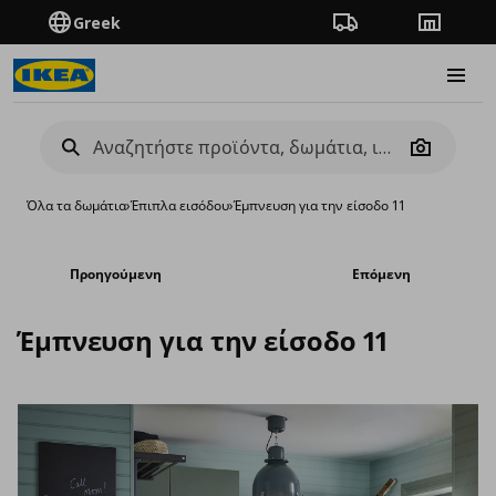
Greek
Πορεία παραγγελίας
Καταστή
Burge
Camera
Όλα τα δωμάτια
›
Έπιπλα εισόδου
›
Έμπνευση για την είσοδο 11
Προηγούμενη
Επόμενη
Έμπνευση για την είσοδο 11