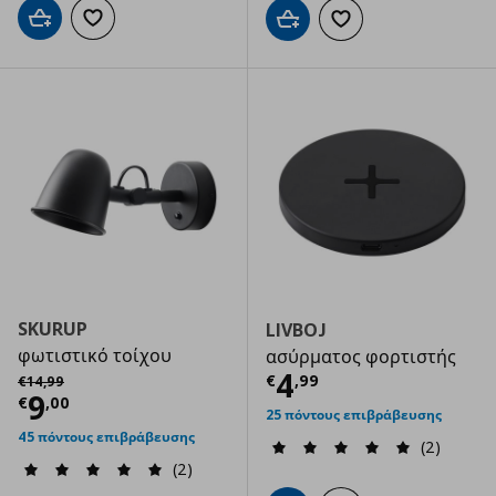
Προσθήκη στο καλάθι
Προσθήκη στα αγαπημένα
Προσθήκη στο καλάθι
Προσθήκη στα αγαπημ
SKURUP
LIVBOJ
φωτιστικό τοίχου
ασύρματος φορτιστής
Τρέχουσα τιμ
Αρχική τιμή
€ 14,99
4
€
,
99
€
14
,
99
Τρέχουσα τιμή
€ 9,00
9
€
,
00
25 πόντους επιβράβευσης
45 πόντους επιβράβευσης
(2)
(2)